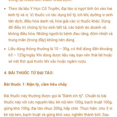
Theo tài liệu Y Học Cổ Truyền, đại táo vị ngọt tính ôn vào hai
kinh tỳ và vị. Vị thuốc có tác dụng bổ tỳ, ích khí, dưỡng vi sinh
tân dịch, điều hòa danh vệ, hòa giải các vị thuốc khác. Dùng
để điều trị chứng tỳ hư sinh tiết tả, các bệnh do doanh vệ
không điều hòa. Những người bị
bệnh đau răng
, đờm nhiệt và
trung mãn (trong đầy) không nên dùng.
Liều dùng thông thường là 10 – 30g, có thể dùng đến khoảng
63 – 125g/ngày. Khi dùng dược liệu này, bạn nên thái lát hoặc
xé nát thịt quả trước khi sắc hoặc ngâm rượu.
4. BÀI THUỐC TỪ ĐẠI TÁO:
Bài thuốc 1: Kiện tỳ, cầm tiêu chảy
Bài thuốc này thường được gọi là “Bánh ích tỳ”. Chuẩn bị bài
thuốc này với các nguyên liệu: kê nội kim 100g, bạch truật 100g,
gừng khô 100g, đại táo nhục 200g, hấp chín. Thực hiện: cho 3 vị
kê nội kim,
bạch truật
và gừng khô sao, nghiền thành bột. Sau