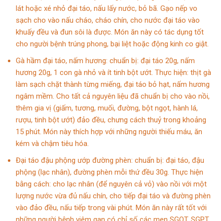
lát hoặc xé nhỏ đại táo, nấu lấy nước, bỏ bã. Gạo nếp vo
sạch cho vào nấu cháo, cháo chín, cho nước đại táo vào
khuấy đều và đun sôi là được. Món ăn này có tác dụng tốt
cho người bệnh trúng phong,
bại liệt
hoặc
động kinh co giật
.
Gà hầm đại táo, nấm hương: chuẩn bị: đại táo 20g, nấm
hương 20g, 1 con gà nhỏ và ít tinh bột ướt. Thực hiện: thịt gà
làm sạch chặt thành từng miếng, đại táo bỏ hạt, nấm hương
ngâm mềm. Cho tất cả nguyên liệu đã chuẩn bị cho vào nồi,
thêm gia vị (giấm, tương, muối, đường, bột ngọt, hành lá,
rượu, tinh bột ướt) đảo đều, chưng cách thuỷ trong khoảng
15 phút. Món này thích hợp với những người thiếu máu, ăn
kém và chậm tiêu hóa.
Đại táo đậu phộng ướp đường phèn: chuẩn bị: đại táo, đậu
phộng (lạc nhân), đường phèn mỗi thứ đều 30g. Thực hiện
bằng cách: cho lạc nhân (để nguyên cả vỏ) vào nồi với một
lượng nước vừa đủ nấu chín, cho tiếp đại táo và đường phèn
vào đảo đều, nấu tiếp trong vài phút. Món ăn này rất tốt với
những người bệnh viêm gan có chỉ số các men SGOT, SGPT