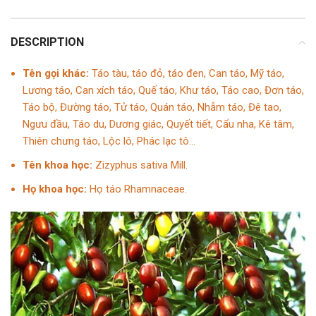
DESCRIPTION
Tên gọi khác:
Táo tàu, táo đỏ, táo đen, Can táo, Mỹ táo,
Lương táo, Can xích táo, Quế táo, Khư táo, Táo cao, Đơn táo,
Táo bộ, Đường táo, Tử táo, Quán táo, Nhẫm táo, Đê tao,
Ngưu đầu, Táo du, Dương giác, Quyết tiết, Cẩu nha, Kê tâm,
Thiên chưng táo, Lộc lô, Phác lạc tô…
Tên khoa học:
Zizyphus sativa Mill.
Họ khoa học:
Họ táo Rhamnaceae.