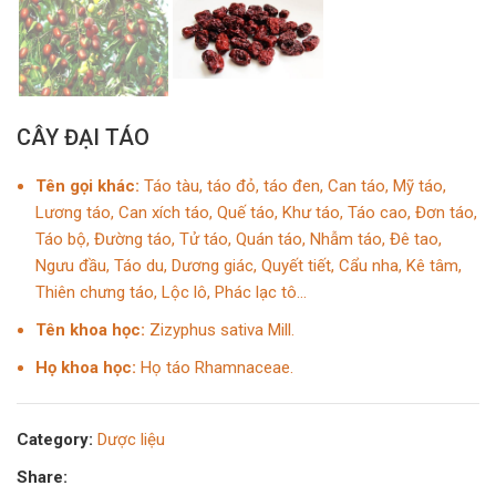
CÂY ĐẠI TÁO
Tên gọi khác:
Táo tàu, táo đỏ, táo đen, Can táo, Mỹ táo,
Lương táo, Can xích táo, Quế táo, Khư táo, Táo cao, Đơn táo,
Táo bộ, Đường táo, Tử táo, Quán táo, Nhẫm táo, Đê tao,
Ngưu đầu, Táo du, Dương giác, Quyết tiết, Cẩu nha, Kê tâm,
Thiên chưng táo, Lộc lô, Phác lạc tô…
Tên khoa học:
Zizyphus sativa Mill.
Họ khoa học:
Họ táo Rhamnaceae.
Category:
Dược liệu
Share: