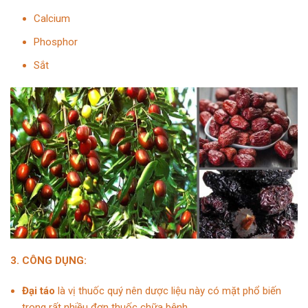
Calcium
Phosphor
Sắt
3. CÔNG DỤNG:
Đại táo
là vị thuốc quý nên dược liệu này có mặt phổ biến
trong rất nhiều đơn thuốc chữa bệnh.