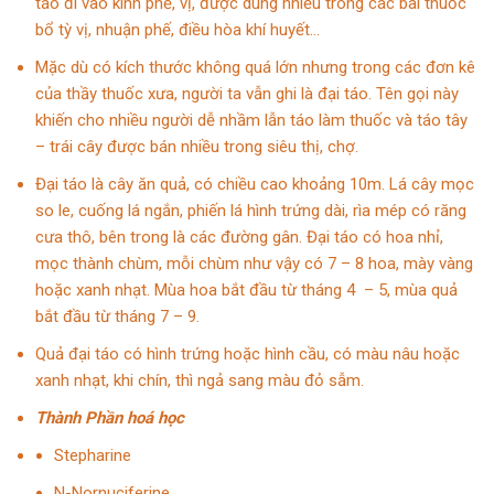
táo đi vào kinh phế, vị, được dùng nhiều trong các bài thuốc
bổ tỳ vị, nhuận phế, điều hòa khí huyết…
Mặc dù có kích thước không quá lớn nhưng trong các đơn kê
của thầy thuốc xưa, người ta vẫn ghi là đại táo. Tên gọi này
khiến cho nhiều người dễ nhầm lẫn táo làm thuốc và táo tây
– trái cây được bán nhiều trong siêu thị, chợ.
Đại táo là cây ăn quả, có chiều cao khoảng 10m. Lá cây mọc
so le, cuống lá ngắn, phiến lá hình trứng dài, rìa mép có răng
cưa thô, bên trong là các đường gân. Đại táo có hoa nhỉ,
mọc thành chùm, mỗi chùm như vậy có 7 – 8 hoa, mày vàng
hoặc xanh nhạt. Mùa hoa bắt đầu từ tháng 4 – 5, mùa quả
bắt đầu từ tháng 7 – 9.
Quả đại táo có hình trứng hoặc hình cầu, có màu nâu hoặc
xanh nhạt, khi chín, thì ngả sang màu đỏ sẫm.
Thành Phần hoá học
Stepharine
N-Nornuciferine