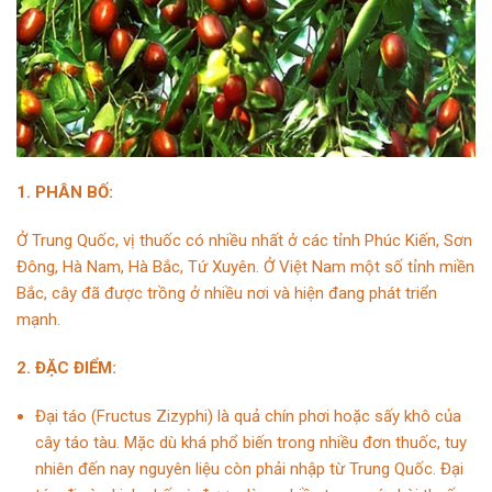
1. PHÂN BỐ:
Ở Trung Quốc, vị thuốc có nhiều nhất ở các tỉnh Phúc Kiến, Sơn
Đông, Hà Nam, Hà Bắc, Tứ Xuyên. Ở Việt Nam một số tỉnh miền
Bắc, cây đã được trồng ở nhiều nơi và hiện đang phát triển
mạnh.
2. ĐẶC ĐIỂM:
Đại táo (Fructus Zizyphi) là quả chín phơi hoặc sấy khô của
cây táo tàu. Mặc dù khá phổ biến trong nhiều đơn thuốc, tuy
nhiên đến nay nguyên liệu còn phải nhập từ Trung Quốc. Đại