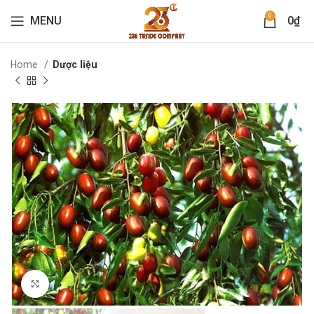
0
MENU
0
₫
Home
Dược liệu
Click to enlarge