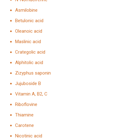
Asmilobine
Betulonic acid
Oleanoic acid
Maslinic acid
Crategolic acid
Alphitolic acid
Zizyphus saponin
Jujuboside B
Vitamin A, B2, C
Riboflovine
Thiamine
Carotene
Nicotinic acid