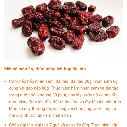
Một số món ăn, thức uống kết hợp đại táo
Cơm nếp hấp nhân sâm, đại táo: đại táo 20g,
nhân sâm
6g
cùng với gạo nếp 80g. Thực hiện: hãm nhân sâm và đại táo
trong nước sôi khoảng 30 phút, gạn lấy nước nấu cơm. Khi
cơm chín, đơm lên đĩa, đặt nhân sâm và đại táo lên bên trên.
Món ăn này thường được dùng với những người khí hư, cơ
thể suy nhược, ăn kém chậm tiêu.
Cháo đại táo: đại táo 7 quả và gạo nếp 60g. Thực hiện: cắt