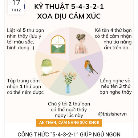
17
TH12
,
AN THẦN
CẨM NANG SỨC KHOẺ
CÔNG THỨC “5-4-3-2-1” GIÚP NGỦ NGON