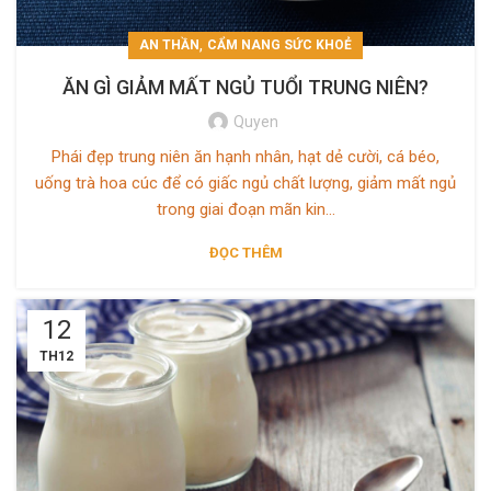
,
AN THẦN
CẨM NANG SỨC KHOẺ
ĂN GÌ GIẢM MẤT NGỦ TUỔI TRUNG NIÊN?
Quyen
Phái đẹp trung niên ăn hạnh nhân, hạt dẻ cười, cá béo,
uống trà hoa cúc để có giấc ngủ chất lượng, giảm mất ngủ
trong giai đoạn mãn kin...
ĐỌC THÊM
12
TH12