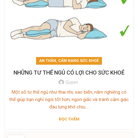
,
AN THẦN
CẨM NANG SỨC KHOẺ
NHỮNG TƯ THẾ NGỦ CÓ LỢI CHO SỨC KHOẺ
Quyen
Một số tư thế ngủ như thai nhi, sao biển, nằm nghiêng có
thể giúp bạn nghỉ ngơi tốt hơn, ngon giấc và tránh cảm giác
đau lưng khó chịu....
ĐỌC THÊM