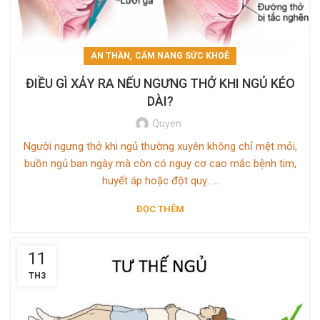
,
AN THẦN
CẨM NANG SỨC KHOẺ
ĐIỀU GÌ XẢY RA NẾU NGƯNG THỞ KHI NGỦ KÉO
DÀI?
Quyen
Người ngưng thở khi ngủ thường xuyên không chỉ mệt mỏi,
buồn ngủ ban ngày mà còn có nguy cơ cao mắc bệnh tim,
huyết áp hoặc đột quỵ. ...
ĐỌC THÊM
11
TH3