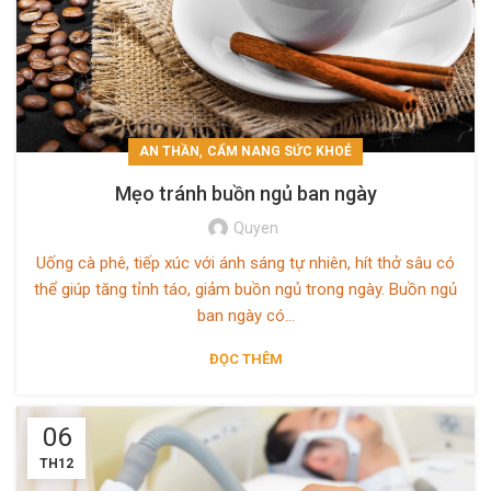
,
AN THẦN
CẨM NANG SỨC KHOẺ
Mẹo tránh buồn ngủ ban ngày
Quyen
Uống cà phê, tiếp xúc với ánh sáng tự nhiên, hít thở sâu có
thể giúp tăng tỉnh táo, giảm buồn ngủ trong ngày. Buồn ngủ
ban ngày có...
ĐỌC THÊM
06
TH12