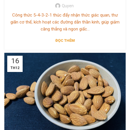
Quyen
Công thức 5-4-3-2-1 thúc đẩy nhận thức giác quan, thư
giãn cơ thể, kích hoạt các đường dẫn thần kinh, giúp giảm
căng thẳng và ngon giấc...
ĐỌC THÊM
16
TH12