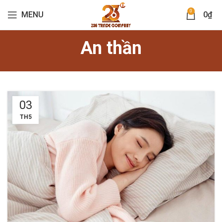
0
MENU
0
₫
An thần
03
TH5