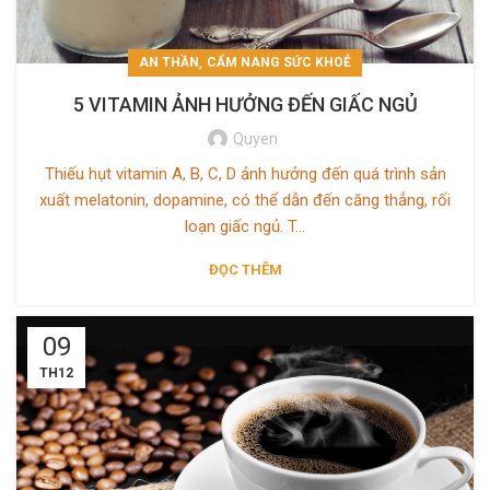
,
AN THẦN
CẨM NANG SỨC KHOẺ
5 VITAMIN ẢNH HƯỞNG ĐẾN GIẤC NGỦ
Quyen
Thiếu hụt vitamin A, B, C, D ảnh hưởng đến quá trình sản
xuất melatonin, dopamine, có thể dẫn đến căng thẳng, rối
loạn giấc ngủ. T...
ĐỌC THÊM
09
TH12