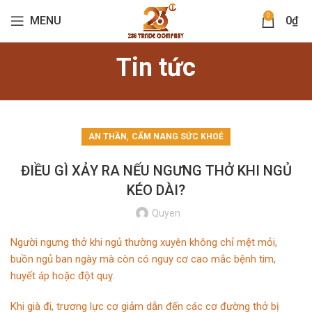
0
MENU
0
₫
Tin tức
,
AN THẦN
CẨM NANG SỨC KHOẺ
ĐIỀU GÌ XẢY RA NẾU NGƯNG THỞ KHI NGỦ
KÉO DÀI?
Quyen
Người ngưng thở khi ngủ thường xuyên không chỉ mệt mỏi,
buồn ngủ ban ngày mà còn có nguy cơ cao mắc bệnh tim,
huyết áp hoặc đột quỵ.
Khi già đi, trương lực cơ giảm dẫn đến các cơ đường thở bị