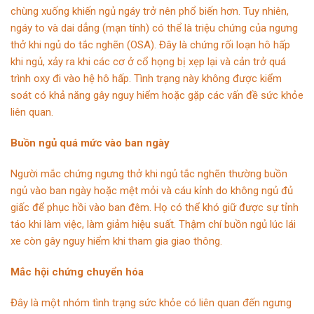
chùng xuống khiến ngủ ngáy trở nên phổ biến hơn. Tuy nhiên,
ngáy to và dai dẳng (mạn tính) có thể là triệu chứng của ngưng
thở khi ngủ do tắc nghẽn (OSA). Đây là chứng rối loạn hô hấp
khi ngủ, xảy ra khi các cơ ở cổ họng bị xẹp lại và cản trở quá
trình oxy đi vào hệ hô hấp. Tình trạng này không được kiểm
soát có khả năng gây nguy hiểm hoặc gặp các vấn đề sức khỏe
liên quan.
Buồn ngủ quá mức vào ban ngày
Người mắc chứng ngưng thở khi ngủ tắc nghẽn thường buồn
ngủ vào ban ngày hoặc mệt mỏi và cáu kỉnh do không ngủ đủ
giấc để phục hồi vào ban đêm. Họ có thể khó giữ được sự tỉnh
táo khi làm việc, làm giảm hiệu suất. Thậm chí buồn ngủ lúc lái
xe còn gây nguy hiểm khi tham gia giao thông.
Mắc hội chứng chuyển hóa
Đây là một nhóm tình trạng sức khỏe có liên quan đến ngưng