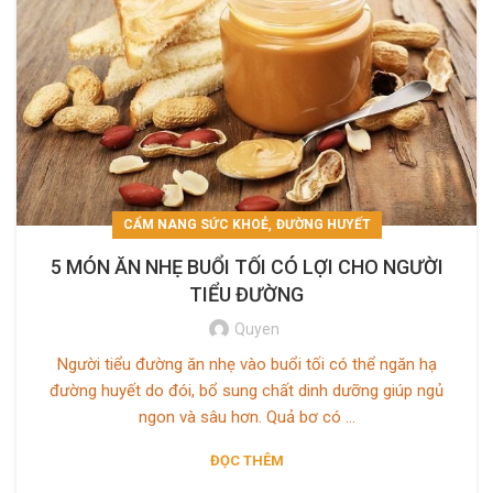
,
CẨM NANG SỨC KHOẺ
ĐƯỜNG HUYẾT
5 MÓN ĂN NHẸ BUỔI TỐI CÓ LỢI CHO NGƯỜI
TIỂU ĐƯỜNG
Quyen
Người tiểu đường ăn nhẹ vào buổi tối có thể ngăn hạ
đường huyết do đói, bổ sung chất dinh dưỡng giúp ngủ
ngon và sâu hơn. Quả bơ có ...
ĐỌC THÊM