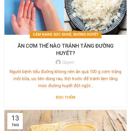
,
CẨM NANG SỨC KHOẺ
ĐƯỜNG HUYẾT
ĂN CƠM THẾ NÀO TRÁNH TĂNG ĐƯỜNG
HUYẾT?
Quyen
Người bệnh tiểu đường không nên ăn quá 100 g cơm trắng
mỗi bữa, ưu tiên dùng rau, thịt trước để tránh làm tăng
mức đường huyết đột ngột...
ĐỌC THÊM
13
TH3