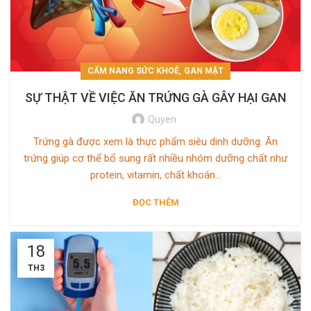
,
CẨM NANG SỨC KHOẺ
GAN MẬT
SỰ THẬT VỀ VIỆC ĂN TRỨNG GÀ GÂY HẠI GAN
Quyen
Trứng gà được xem là thực phẩm siêu dinh dưỡng. Ăn
trứng giúp cơ thể bổ sung rất nhiều nhóm dưỡng chất như
protein, vitamin, chất khoán...
ĐỌC THÊM
18
TH3