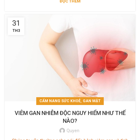
ĐỌC THÊM
31
TH3
,
CẨM NANG SỨC KHOẺ
GAN MẬT
VIÊM GAN NHIỄM ĐỘC NGUY HIỂM NHƯ THẾ
NÀO?
Quyen