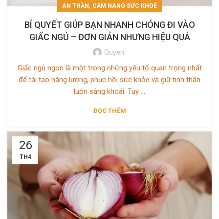
,
AN THẦN
CẨM NANG SỨC KHOẺ
BÍ QUYẾT GIÚP BẠN NHANH CHÓNG ĐI VÀO
GIẤC NGỦ – ĐƠN GIẢN NHƯNG HIỆU QUẢ
Quyen
Giấc ngủ ngon là một trong những yếu tố quan trọng nhất
để tái tạo năng lượng, phục hồi sức khỏe và giữ tinh thần
luôn sảng khoái. Tuy ...
ĐỌC THÊM
26
TH4