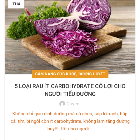
TH4
,
CẨM NANG SỨC KHOẺ
ĐƯỜNG HUYẾT
5 LOẠI RAU ÍT CARBOHYDRATE CÓ LỢI CHO
NGƯỜI TIỂU ĐƯỜNG
Quyen
Không chỉ giàu dinh dưỡng mà cà chua, súp lơ xanh, bắp
cải tím, bí ngòi còn ít carbohydrate, không làm tăng đường
huyết, tốt cho người ...