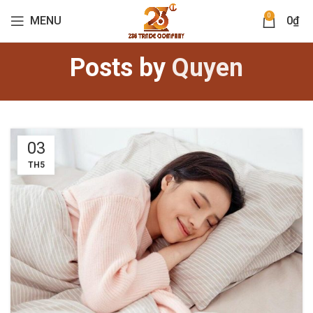
0
MENU
0
₫
Posts by
Quyen
03
TH5