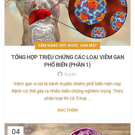
,
CẨM NANG SỨC KHOẺ
GAN MẬT
TỔNG HỢP TRIỆU CHỨNG CÁC LOẠI VIÊM GAN
PHỔ BIẾN (PHẦN 1)
Quyen
Viêm gan vi rút là bệnh truyền nhiễm phổ biến hiện nay.
Bệnh có thể gây ra nhiều biến chứng nghiêm trọng. Theo
phân loại thì có 5 loại ...
ĐỌC THÊM
04