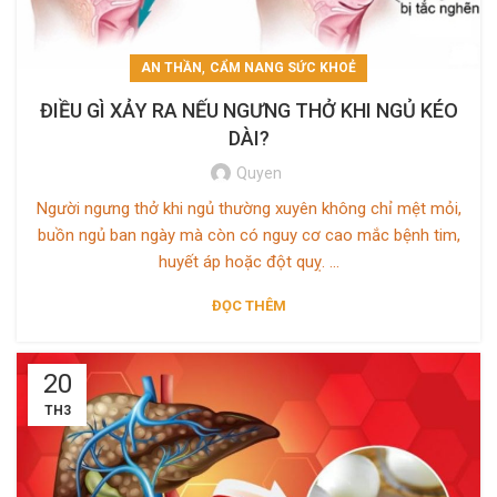
,
AN THẦN
CẨM NANG SỨC KHOẺ
ĐIỀU GÌ XẢY RA NẾU NGƯNG THỞ KHI NGỦ KÉO
DÀI?
Quyen
Người ngưng thở khi ngủ thường xuyên không chỉ mệt mỏi,
buồn ngủ ban ngày mà còn có nguy cơ cao mắc bệnh tim,
huyết áp hoặc đột quỵ. ...
ĐỌC THÊM
20
TH3