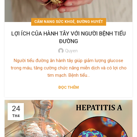
,
CẨM NANG SỨC KHOẺ
ĐƯỜNG HUYẾT
LỢI ÍCH CỦA HÀNH TÂY VỚI NGƯỜI BỆNH TIỂU
ĐƯỜNG
Quyen
Người tiểu đường ăn hành tây giúp giảm lượng glucose
trong máu, tăng cường chức năng miễn dịch và có lợi cho
tim mạch. Bệnh tiểu...
ĐỌC THÊM
24
TH4