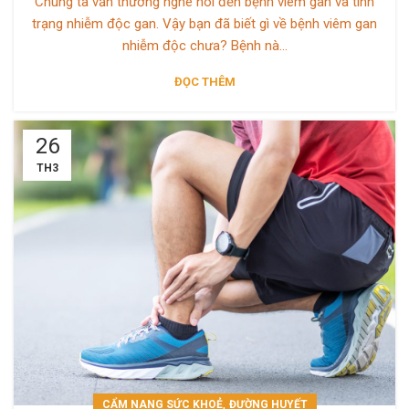
Chúng ta vẫn thường nghe nói đến bệnh viêm gan và tình
trạng nhiễm độc gan. Vậy bạn đã biết gì về bệnh viêm gan
nhiễm độc chưa? Bệnh nà...
ĐỌC THÊM
26
TH3
,
CẨM NANG SỨC KHOẺ
ĐƯỜNG HUYẾT