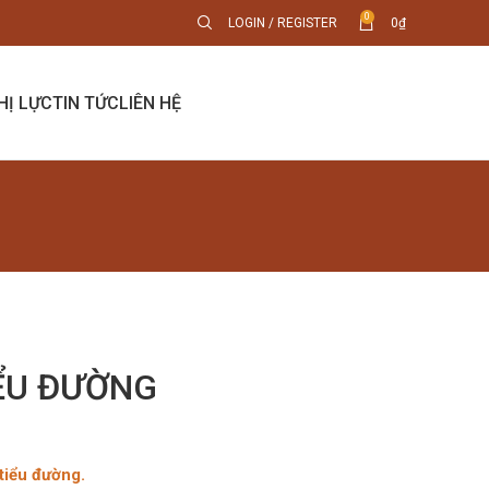
0
LOGIN / REGISTER
0
₫
HỊ LỰC
TIN TỨC
LIÊN HỆ
IỂU ĐƯỜNG
tiểu đường.