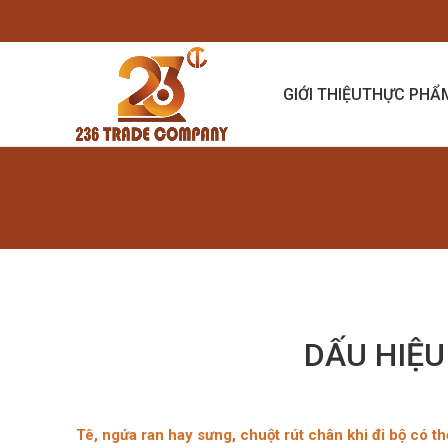
GIỚI THIỆU
THỰC PHẨ
DẤU HIỆU
Tê, ngứa ran hay sưng, chuột rút chân khi đi bộ có t