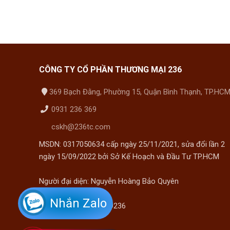
CÔNG TY CỔ PHẦN THƯƠNG MẠI 236
369 Bạch Đằng, Phường 15, Quận Bình Thạnh, TP.HC
0931 236 369
cskh@236tc.com
MSDN: 0317050634 cấp ngày 25/11/2021, sửa đổi lần 2
ngày 15/09/2022 bởi Sở Kế Hoạch và Đầu Tư TP.HCM
Người đại diện: Nguyễn Hoàng Bảo Quyên
Nhắn Zalo
Điện thoại: 028 3535 9236