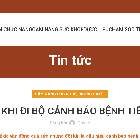
M CHỨC NĂNG
CẨM NANG SỨC KHOẺ
DƯỢC LIỆU
CHĂM SÓC T
Tin tức
,
CẨM NANG SỨC KHOẺ
ĐƯỜNG HUYẾT
 KHI ĐI BỘ CẢNH BÁO BỆNH T
Đăng bởi
Quyen
hể do vận động quá sức nhưng đôi khi là dấu hiệu cảnh báo bệnh 