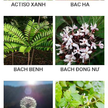
ACTISO XANH
BẠC HÀ
BÁCH BỆNH
BẠCH ĐỒNG NỮ