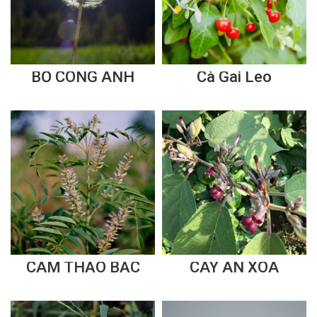
BỒ CÔNG ANH
Cà Gai Leo
CAM THẢO BẮC
CÂY AN XOA