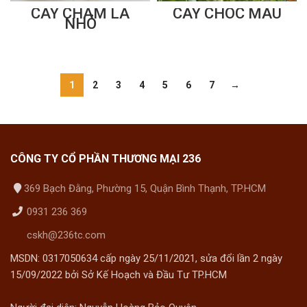
CÂY CHÀM LÁ
CÂY CHÓC MÁU
NHỎ
1
2
3
4
5
6
7
→
CÔNG TY CỔ PHẦN THƯƠNG MẠI 236
369 Bạch Đằng, Phường 15, Quận Bình Thạnh, TP.HCM
0931 236 369
cskh@236tc.com
MSDN: 0317050634 cấp ngày 25/11/2021, sửa đổi lần 2 ngày
15/09/2022 bởi Sở Kế Hoạch và Đầu Tư TP.HCM