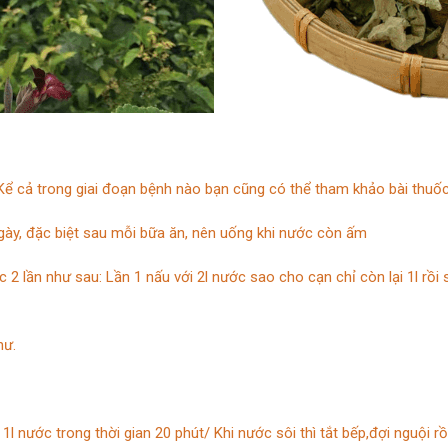
 Kể cả trong giai đoạn bệnh nào bạn cũng có thể tham khảo bài thuốc
gày, đặc biệt sau mỗi bữa ăn, nên uống khi nước còn ấm
 lần như sau: Lần 1 nấu với 2l nước sao cho cạn chỉ còn lại 1l rồi sử
hư.
1l nước trong thời gian 20 phút/ Khi nước sôi thì tắt bếp,đợi nguội r