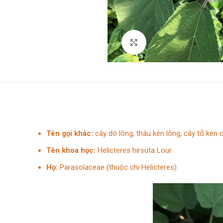
Click to enlarge
Tên gọi khác:
cây dó lông, thâu kén lông, cây tổ kén c
Tên khoa học:
Helicteres hirsuta Lour
Họ:
Parasolaceae (thuộc chi Helicteres)