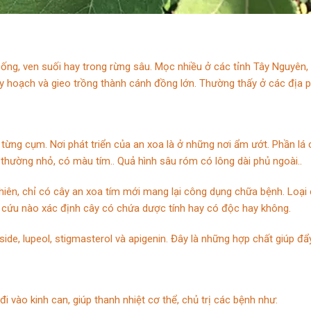
sống, ven suối hay trong rừng sâu. Mọc nhiều ở các tỉnh Tây Nguyên,
 quy hoạch và gieo trồng thành cánh đồng lớn. Thường thấy ở các địa
từng cụm. Nơi phát triển của an xoa là ở những nơi ẩm ướt. Phần lá
thường nhỏ, có màu tím.. Quả hình sâu róm có lông dài phủ ngoài..
hiên, chỉ có cây an xoa tím mới mang lại công dụng chữa bệnh. Loại có
cứu nào xác định cây có chứa dược tính hay có độc hay không.
ide, lupeol, stigmasterol và apigenin. Đây là những hợp chất giúp đẩ
i vào kinh can, giúp thanh nhiệt cơ thể, chủ trị các bệnh như: