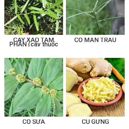
CÂY XÁO TAM
CỎ MẦN TRẦU
PHÂN (cây thuốc
Mọi)
CỎ SỮA
CỦ GỪNG