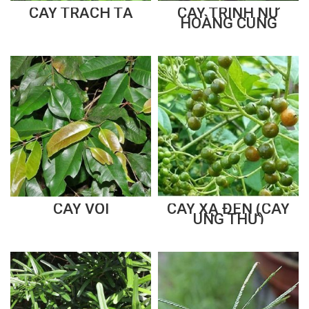
CÂY TRẠCH TẢ
CÂY TRINH NỮ
HOÀNG CUNG
CÂY VỐI
CÂY XẠ ĐEN (CÂY
UNG THƯ)