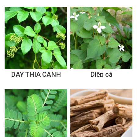
DÂY THÌA CANH
Diếp cá