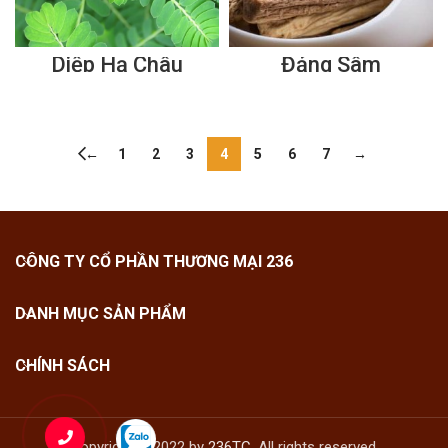
Diệp Hạ Châu
Đảng Sâm
←
1
2
3
4
5
6
7
→
CÔNG TY CỔ PHẦN THƯƠNG MẠI 236
DANH MỤC SẢN PHẨM
CHÍNH SÁCH
Copyright © 2022 by
236TC
. All rights reserved.