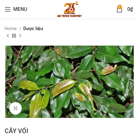
0
MENU
0
₫
Home
Dược liệu
Click to enlarge
CÂY VỐI