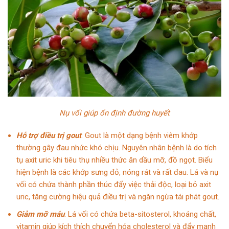
Nụ vối giúp ổn định đường huyết
Hỗ trợ điều trị gout
: Gout là một dạng bệnh viêm khớp
thường gây đau nhức khó chịu. Nguyên nhân bệnh là do tích
tụ axit uric khi tiêu thụ nhiều thức ăn dầu mỡ, đồ ngọt. Biểu
hiện bệnh là các khớp sưng đỏ, nóng rát và rất đau. Lá và nụ
vối có chứa thành phần thúc đẩy việc thải độc, loại bỏ axit
uric, tăng cường hiệu quả điều trị và ngăn ngừa tái phát gout.
Giảm mỡ máu
: Lá vối có chứa beta-sitosterol, khoáng chất,
vitamin giúp kích thích chuyển hóa cholesterol và đẩy mạnh