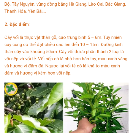
Bộ, Tây Nguyên, vùng đồng bằng Hà Giang, Lào Cai, Bắc Giang,
Thanh Hóa, Yên Bái,…
2. Đặc điểm
:
Cây vối là thực vật thân gỗ, cao trung bình 5 – 6m. Tuy nhiên
cây cũng có thể đạt chiều cao lên đến 10 – 15m. Đường kính
thân cây vào khoảng 50cm. Cây vối được phân thành 2 loại là
vối nếp và vối tẻ. Vối nếp có lá nhỏ hơn bàn tay, màu xanh vàng
và hương vị đậm đà. Ngược lại vối tẻ có lá khá to màu xanh
đậm và hương vị kém hơn vối nếp.