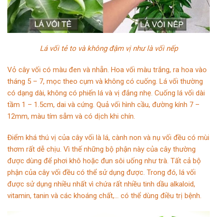
Lá vối tẻ to và không đậm vị như là vối nếp
Vỏ cây vối có màu đen và nhẵn. Hoa vối màu trắng, ra hoa vào
tháng 5 – 7, mọc theo cụm và không có cuống. Lá vối thường
có dạng dài, không có phiến lá và vị đắng nhẹ. Cuống lá vối dài
tầm 1 – 1.5cm, dai và cứng. Quả vối hình cầu, đường kính 7 –
12mm, màu tím sẫm và có dịch khi chín.
Điểm khá thú vị của cây vối là lá, cành non và nụ vối đều có mùi
thơm rất dễ chịu. Vì thế những bộ phận này của cây thường
được dùng để phơi khô hoặc đun sôi uống như trà. Tất cả bộ
phận của cây vối đều có thể sử dụng được. Trong đó, lá vối
được sử dụng nhiều nhất vì chứa rất nhiều tinh dầu alkaloid,
vitamin, tanin và các khoáng chất,… có thể dùng điều trị bệnh.