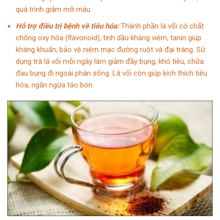
quá trình giảm mỡ máu.
Hỗ trợ điều trị bệnh về tiêu hóa:
Thành phần lá vối có chất
chống oxy hóa (flavonoid), tinh dầu kháng viêm, tanin giúp
kháng khuẩn, bảo vệ niêm mạc đường ruột và đại tràng. Sử
dụng trà lá vối mỗi ngày làm giảm đầy bụng, khó tiêu, chữa
đau bụng đi ngoài phân sống. Lá vối còn giúp kích thích tiêu
hóa, ngăn ngừa táo bón.