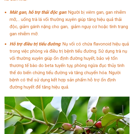
Mát gan, hỗ trợ thải độc gan
: Người bị viêm gan, gan nhiễm
mỡ,… uống trà lá vối thường xuyên giúp tăng hiệu quả thải
độc, giảm gánh nặng cho gan, giảm nguy cơ hoặc tình trạng
gan nhiễm mỡ.
Hỗ trợ điều trị tiểu đường
: Nụ vối có chứa flavonoid hiệu quả
trong việc phòng và điều trị bệnh tiểu đường. Sử dụng trà nụ
vối thường xuyên giúp ổn định đường huyết, bảo vệ tổn
thương tế bào do beta tuyến tụy, phòng ngừa đục thủy tinh
thể do biến chứng tiểu đường và tăng chuyển hóa. Người
bệnh có thể sử dụng kết hợp sản phẩm hỗ trợ ổn định
đường huyết để tăng hiệu quả.