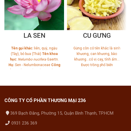
LÁ SEN
CỦ GỪNG
Tên gọi khác:
liên, quỳ, ngậu
Gừng còn có tên khác là sinh
(Tày), bó bua (Thái)
Tên khoa
khương, can khương, bào
học:
Nelumbo nucifera
Gaertn.
khương…có vị cay, tính ấm…
Họ:
Sen - Nelumbonaceae
Công
Được trồng phổ biến
dụng:
chữa mất ngủ, suy nhược
cơ thể, thuốc cầm máu, đại tiện
ra máu
CÔNG TY CỔ PHẦN THƯƠNG MẠI 236
369 Bạch Đằng, Phường 15, Quận Bình Thạnh, TP.HCM
0931 236 369