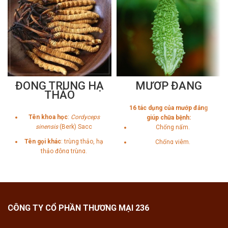
ĐÔNG TRÙNG HẠ
MƯỚP ĐẮNG
THẢO
16 tác dụng của mướp đắng
Tên khoa học
:
Cordyceps
giúp chữa bệnh:
sinensis
(Berk) Sacc
Chống nấm.
Tên gọi khác
: trùng thảo, hạ
Chống viêm.
thảo đông trùng.
Tốt cho gan.
Chống ung thư.
Chống oxy hóa.
Hỗ trợ giảm cân.
CÔNG TY CỔ PHẦN THƯƠNG MẠI 236
Tốt cho tim mạch.