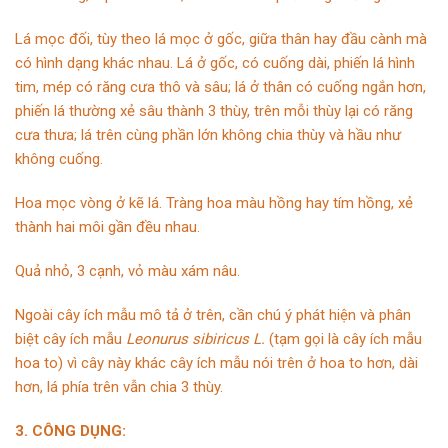
Lá mọc đối, tùy theo lá mọc ở gốc, giữa thân hay đầu cành mà
có hình dạng khác nhau. Lá ở gốc, có cuống dài, phiến lá hình
tim, mép có răng cưa thô và sâu; lá ở thân có cuống ngắn hơn,
phiến lá thường xẻ sâu thành 3 thùy, trên mỗi thùy lại có răng
cưa thưa; lá trên cùng phần lớn không chia thùy và hầu như
không cuống.
Hoa mọc vòng ở kẽ lá. Tràng hoa màu hồng hay tím hồng, xẻ
thành hai môi gần đều nhau.
Quả nhỏ, 3 cạnh, vỏ màu xám nâu.
Ngoài cây ích mẫu mô tả ở trên, cần chú ý phát hiện và phân
biệt cây ích mẫu
Leonurus sibiricus L.
(tạm gọi là cây ích mẫu
hoa to) vì cây này khác cây ích mẫu nói trên ở hoa to hơn, dài
hơn, lá phía trên vẫn chia 3 thùy.
3. CÔNG DỤNG: