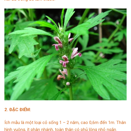
2. ĐẶC ĐIỂM:
Ích mẫu là một loại cỏ sống 1 – 2 năm, cao 0,6m đến 1m. Thân
hình vuông, ít phân nhánh, toàn thân có phủ lông nhỏ ngắn.