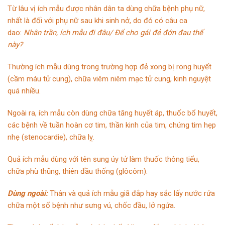
Từ lâu vị ích mẫu được nhân dân ta dùng chữa bệnh phụ nữ,
nhất là đối với phụ nữ sau khi sinh nở, do đó có câu ca
dao:
Nhân trần, ích mẫu đi đâu/ Để cho gái đẻ đớn đau thế
này?
Thường ích mẫu dùng trong trường hợp đẻ xong bị rong huyết
(cầm máu tử cung), chữa viêm niêm mạc tử cung, kinh nguyệt
quá nhiều.
Ngoài ra, ích mẫu còn dùng chữa tăng huyết áp, thuốc bổ huyết,
các bệnh về tuần hoàn cơ tim, thần kinh của tim, chứng tim hẹp
nhẹ (stenocardie), chữa lỵ.
Quả ích mẫu dùng với tên sung úy tử làm thuốc thông tiểu,
chữa phù thũng, thiên đầu thống (glôcôm).
Dùng ngoài:
Thân và quả ích mẫu giã đắp hay sắc lấy nước rửa
chữa một số bệnh như sưng vú, chốc đầu, lở ngứa.