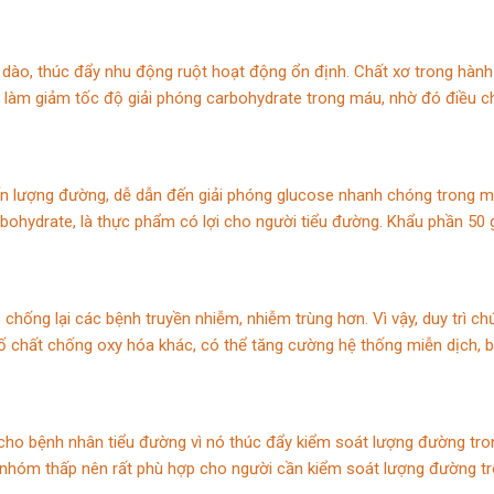
ồi dào, thúc đẩy nhu động ruột hoạt động ổn định. Chất xơ trong hành
 làm giảm tốc độ giải phóng carbohydrate trong máu, nhờ đó điều ch
n lượng đường, dễ dẫn đến giải phóng glucose nhanh chóng trong má
bohydrate, là thực phẩm có lợi cho người tiểu đường. Khẩu phần 50 
chống lại các bệnh truyền nhiễm, nhiễm trùng hơn. Vì vậy, duy trì ch
ố chất chống oxy hóa khác, có thể tăng cường hệ thống miễn dịch, b
 cho bệnh nhân tiểu đường vì nó thúc đẩy kiểm soát lượng đường tr
o nhóm thấp nên rất phù hợp cho người cần kiểm soát lượng đường t