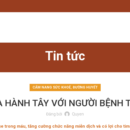
Tin tức
,
CẨM NANG SỨC KHOẺ
ĐƯỜNG HUYẾT
ỦA HÀNH TÂY VỚI NGƯỜI BỆNH 
Đăng bởi
Quyen
se trong máu, tăng cường chức năng miễn dịch và có lợi cho ti