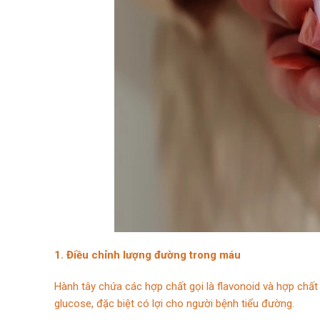
1. Điều chỉnh lượng đường trong máu
Hành tây chứa các hợp chất gọi là flavonoid và hợp chất 
glucose, đặc biệt có lợi cho người bệnh tiểu đường.