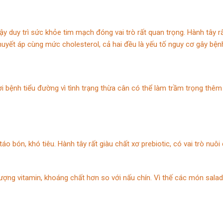
 duy trì sức khỏe tim mạch đóng vai trò rất quan trọng. Hành tây rấ
uyết áp cùng mức cholesterol, cả hai đều là yếu tố nguy cơ gây bệnh
i bệnh tiểu đường vì tình trạng thừa cân có thể làm trầm trọng thêm t
 bón, khó tiêu. Hành tây rất giàu chất xơ prebiotic, có vai trò nuôi
ợng vitamin, khoáng chất hơn so với nấu chín. Vì thế các món salad,
.