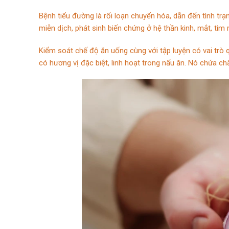
Bệnh tiểu đường là rối loạn chuyển hóa, dẫn đến tình 
miễn dịch, phát sinh biến chứng ở hệ thần kinh, mắt, tim
Kiểm soát chế độ ăn uống cùng với tập luyện có vai trò 
có hương vị đặc biệt, linh hoạt trong nấu ăn. Nó chứa ch