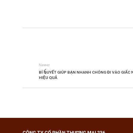
Newer
BÍ QUYẾT GIÚP BẠN NHANH CHÓNG ĐI VÀO GIẤC
HIỆU QUẢ
CÔNG TY CỔ PHẦN THƯƠNG MẠI 236