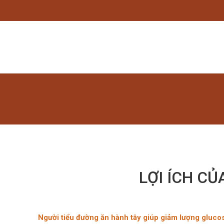
LỢI ÍCH C
Người tiểu đường ăn hành tây giúp giảm lượng gluco