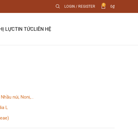
0
LOGIN / REGISTER
0
₫
HỊ LỰC
TIN TỨC
LIÊN HỆ
 Nhầu núi, Noni,…
lia L
ceae)