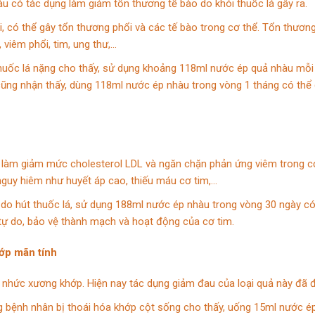
u có tác dụng làm giảm tổn thương tế bào do khói thuốc lá gây ra.
i, có thể gây tổn thương phổi và các tế bào trong cơ thể. Tổn thươn
, viêm phổi, tim, ung thư,…
huốc lá nặng cho thấy, sử dụng khoảng 118ml nước ép quả nhàu mỗi
 cũng nhận thấy, dùng 118ml nước ép nhàu trong vòng 1 tháng có th
 làm giảm mức cholesterol LDL và ngăn chặn phản ứng viêm trong cơ 
guy hiêm như huyết áp cao, thiếu máu cơ tim,…
do hút thuốc lá, sử dụng 188ml nước ép nhàu trong vòng 30 ngày c
tự do, bảo vệ thành mạch và hoạt động của cơ tim.
hớp mãn tính
nhức xương khớp. Hiện nay tác dụng giảm đau của loại quả này đã 
g bệnh nhân bị thoái hóa khớp cột sống cho thấy, uống 15ml nước ép