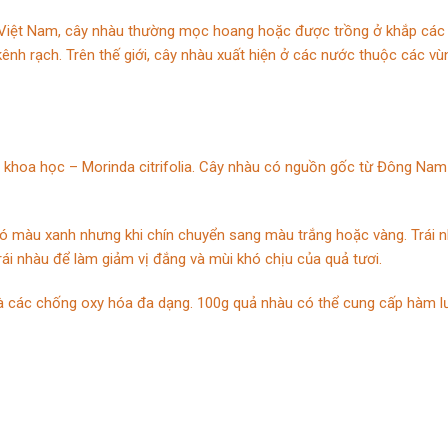
 Việt Nam, cây nhàu thường mọc hoang hoặc được trồng ở khắp các t
ênh rạch. Trên thế giới, cây nhàu xuất hiện ở các nước thuộc các 
p khoa học – Morinda citrifolia. Cây nhàu có nguồn gốc từ Đông Nam
ó màu xanh nhưng khi chín chuyển sang màu trắng hoặc vàng. Trái n
rái nhàu để làm giảm vị đắng và mùi khó chịu của quả tươi.
à các chống oxy hóa đa dạng. 100g quả nhàu có thể cung cấp hàm l