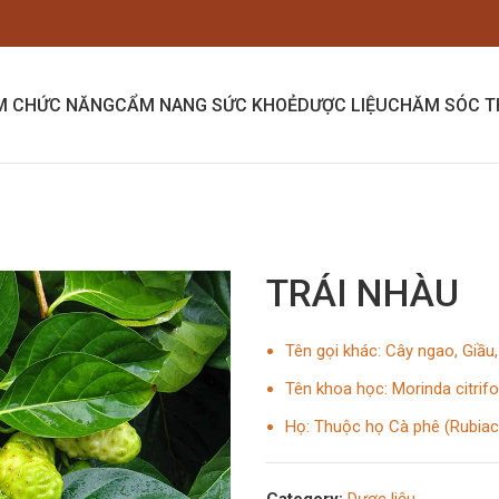
M CHỨC NĂNG
CẨM NANG SỨC KHOẺ
DƯỢC LIỆU
CHĂM SÓC T
TRÁI NHÀU
Tên gọi khác: Cây ngao, Giầu,
Tên khoa học: Morinda citrifo
Họ: Thuộc họ Cà phê (Rubia