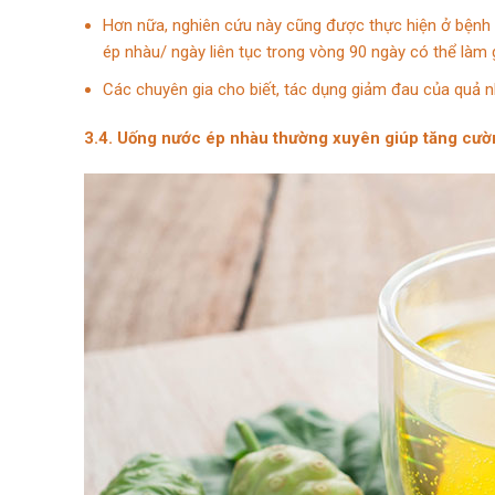
Hơn nữa, nghiên cứu này cũng được thực hiện ở bệnh
ép nhàu/ ngày liên tục trong vòng 90 ngày có thể làm
Các chuyên gia cho biết, tác dụng giảm đau của quả 
3.4. Uống nước ép nhàu thường xuyên giúp tăng cườ