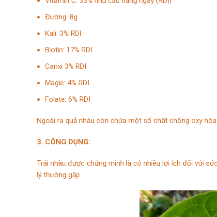
Vitamin C: 33% nhu cầu hàng ngày (RDI)
Đường: 8g
Kali: 3% RDI
Biotin: 17% RDI
Canxi 3% RDI
Magie: 4% RDI
Folate: 6% RDI
Ngoài ra quả nhàu còn chứa một số chất chống oxy hóa ch
3. CÔNG DỤNG:
Trái nhàu được chứng minh là có nhiều lợi ích đối với s
lý thường gặp.