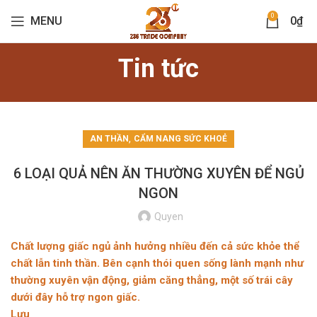
0
MENU
0
₫
Tin tức
,
AN THẦN
CẨM NANG SỨC KHOẺ
6 LOẠI QUẢ NÊN ĂN THƯỜNG XUYÊN ĐỂ NGỦ
NGON
Quyen
Chất lượng giấc ngủ ảnh hưởng nhiều đến cả sức khỏe thể
chất lẫn tinh thần. Bên cạnh thói quen sống lành mạnh như
thường xuyên vận động, giảm căng thẳng, một số trái cây
dưới đây hỗ trợ ngon giấc.
Lựu