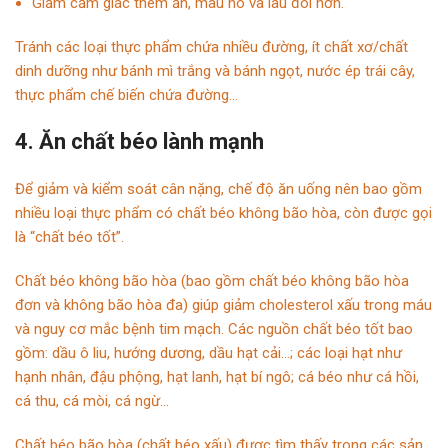
Giảm cảm giác thèm ăn, mau no và lâu đói hơn.
Tránh các loại thực phẩm chứa nhiều đường, ít chất xơ/chất
dinh dưỡng như bánh mì trắng và bánh ngọt, nước ép trái cây,
thực phẩm chế biến chứa đường…
4. Ăn chất béo lành mạnh
Để giảm và kiểm soát cân nặng, chế độ ăn uống nên bao gồm
nhiều loại thực phẩm có chất béo không bão hòa, còn được gọi
là “chất béo tốt”.
Chất béo không bão hòa (bao gồm chất béo không bão hòa
đơn và không bão hòa đa) giúp giảm cholesterol xấu trong máu
và nguy cơ mắc bệnh tim mạch. Các nguồn chất béo tốt bao
gồm: dầu ô liu, hướng dương, dầu hạt cải…; các loại hạt như
hạnh nhân, đậu phộng, hạt lanh, hạt bí ngô; cá béo như cá hồi,
cá thu, cá mòi, cá ngừ…
Chất béo bão hòa (chất béo xấu) được tìm thấy trong các sản