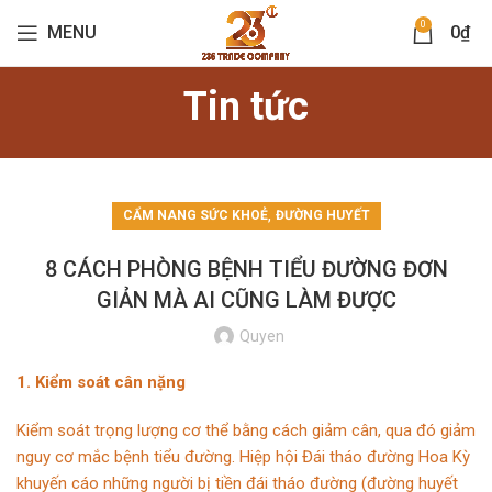
0
MENU
0
₫
Tin tức
,
CẨM NANG SỨC KHOẺ
ĐƯỜNG HUYẾT
8 CÁCH PHÒNG BỆNH TIỂU ĐƯỜNG ĐƠN
GIẢN MÀ AI CŨNG LÀM ĐƯỢC
Quyen
1. Kiểm soát cân nặng
Kiểm soát trọng lượng cơ thể bằng cách giảm cân, qua đó giảm
nguy cơ mắc bệnh tiểu đường. Hiệp hội Đái tháo đường Hoa Kỳ
khuyến cáo những người bị tiền đái tháo đường (đường huyết