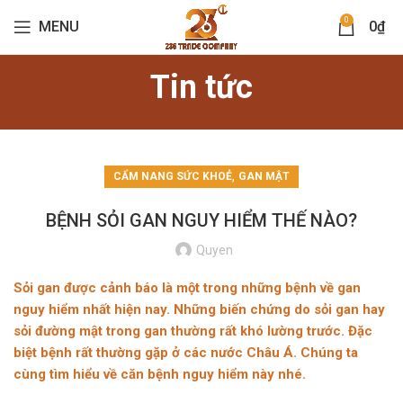
0
MENU
0
₫
Tin tức
,
CẨM NANG SỨC KHOẺ
GAN MẬT
BỆNH SỎI GAN NGUY HIỂM THẾ NÀO?
Quyen
Sỏi gan được cảnh báo là một trong những bệnh về gan
nguy hiểm nhất hiện nay. Những biến chứng do sỏi gan hay
sỏi đường mật trong gan thường rất khó lường trước. Đặc
biệt bệnh rất thường gặp ở các nước Châu Á. Chúng ta
cùng tìm hiểu về căn bệnh nguy hiểm này nhé.