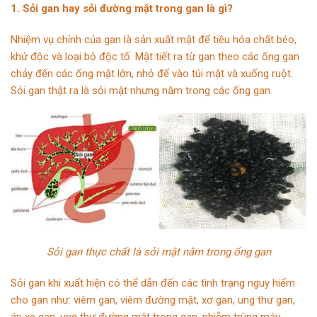
1. Sỏi gan hay sỏi đường mật trong gan là gì?
Nhiệm vụ chính của gan là sản xuất mật để tiêu hóa chất béo,
khử độc và loại bỏ độc tố. Mật tiết ra từ gan theo các ống gan
chảy đến các ống mật lớn, nhỏ để vào túi mật và xuống ruột.
Sỏi gan thật ra là sỏi mật nhưng nằm trong các ống gan.
Sỏi gan thực chất là sỏi mật nằm trong ống gan
Sỏi gan khi xuất hiện có thể dẫn đến các tình trạng nguy hiểm
cho gan như: viêm gan, viêm đường mật, xơ gan, ung thư gan,
áp xe gan, ung thư đường mật trong gan, nhiễm trùng máu,…