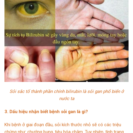
Sỏi sắc tố thành phần chính bilirubin là sỏi gan phổ biến ở
nước ta
3. Dấu hiệu nhận biết bệnh sỏi gan là gì?
Khi bệnh ở giai đoạn đầu, sỏi kích thước nhỏ sẽ có các triệu
chứng như: chướng bụng, tiêu hóa chậm. Tuy nhiên, tình trạng