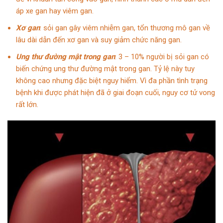
áp xe gan hay viêm gan.
Xơ gan
: sỏi gan gây viêm nhiễm gan, tổn thương mô gan về
lâu dài dẫn đến xơ gan và suy giảm chức năng gan.
Ung thư đường mật trong gan
: 3 – 10% người bị sỏi gan có
biến chứng ung thư đường mật trong gan. Tỷ lệ này tuy
không cao nhưng đặc biệt nguy hiểm. Vì đa phần tình trạng
bệnh khi được phát hiện đã ở giai đoạn cuối, nguy cơ tử vong
rất lớn.