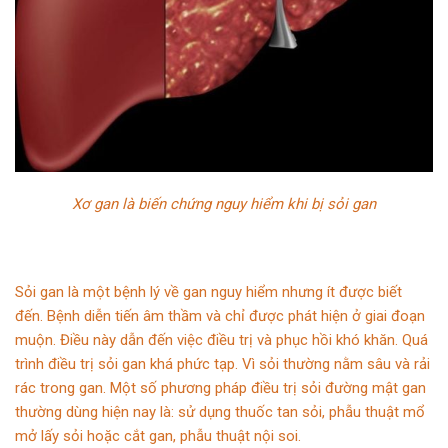
Xơ gan là biến chứng nguy hiểm khi bị sỏi gan
Sỏi gan là một bệnh lý về gan nguy hiểm nhưng ít được biết
đến. Bệnh diễn tiến âm thầm và chỉ được phát hiện ở giai đoạn
muộn. Điều này dẫn đến việc điều trị và phục hồi khó khăn. Quá
trình điều trị sỏi gan khá phức tạp. Vì sỏi thường nằm sâu và rải
rác trong gan. Một số phương pháp điều trị sỏi đường mật gan
thường dùng hiện nay là: sử dụng thuốc tan sỏi, phẫu thuật mổ
mở lấy sỏi hoặc cắt gan, phẫu thuật nội soi.