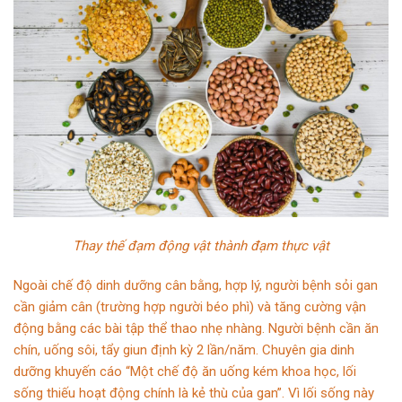
Thay thế đạm động vật thành đạm thực vật
Ngoài chế độ dinh dưỡng cân bằng, hợp lý, người bệnh sỏi gan
cần giảm cân (trường hợp người béo phì) và tăng cường vận
động bằng các bài tập thể thao nhẹ nhàng. Người bệnh cần ăn
chín, uống sôi, tẩy giun định kỳ 2 lần/năm. Chuyên gia dinh
dưỡng khuyến cáo “Một chế độ ăn uống kém khoa học, lối
sống thiếu hoạt động chính là kẻ thù của gan”. Vì lối sống này