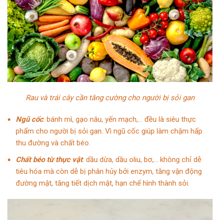
Rau và trái cây cần tăng cường cho người bị sỏi gan
Ngũ cốc
: bánh mì, gạo nâu, yến mạch,… đều là siêu thực
phẩm cho người bị sỏi gan. Vì ngũ cốc giúp làm chậm hấp
thu đường và chất béo.
Chất béo từ thực vật
: dầu dừa, dầu oliu, bơ,… không chỉ dễ
tiêu hóa mà còn dễ bị phân hủy bởi enzym, tăng vận động
đường mật, tăng tiết dịch mật, hạn chế hình thành sỏi.