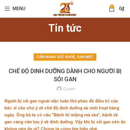
0
MENU
0
₫
Tin tức
,
CẨM NANG SỨC KHOẺ
GAN MẬT
CHẾ ĐỘ DINH DƯỠNG DÀNH CHO NGƯỜI BỊ
SỎI GAN
Quyen
Người bị sỏi gan ngoài việc tuân thủ phác đồ điều trị của
bác sĩ cần chú ý về chế độ dinh dưỡng và sinh hoạt hàng
ngày. Ông bà ta có câu “Bệnh từ miệng mà vào”, bệnh về
gan càng cần lưu ý về dinh dưỡng. Vậy khi bị sỏi gan nên ăn
không nên ăn gì? Chúng ta cùng tìm hiểu nhé.