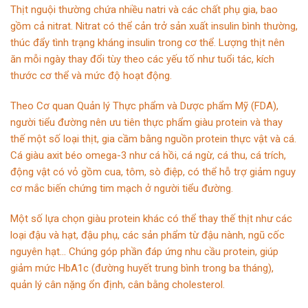
Thịt nguội thường chứa nhiều natri và các chất phụ gia, bao
gồm cả nitrat. Nitrat có thể cản trở sản xuất insulin bình thường,
thúc đẩy tình trạng kháng insulin trong cơ thể. Lượng thịt nên
ăn mỗi ngày thay đổi tùy theo các yếu tố như tuổi tác, kích
thước cơ thể và mức độ hoạt động.
Theo Cơ quan Quản lý Thực phẩm và Dược phẩm Mỹ (FDA),
người tiểu đường nên ưu tiên thực phẩm giàu protein và thay
thế một số loại thịt, gia cầm bằng nguồn protein thực vật và cá.
Cá giàu axit béo omega-3 như cá hồi, cá ngừ, cá thu, cá trích,
động vật có vỏ gồm cua, tôm, sò điệp, có thể hỗ trợ giảm nguy
cơ mắc biến chứng tim mạch ở người tiểu đường.
Một số lựa chọn giàu protein khác có thể thay thế thịt như các
loại đậu và hạt, đậu phụ, các sản phẩm từ đậu nành, ngũ cốc
nguyên hạt… Chúng góp phần đáp ứng nhu cầu protein, giúp
giảm mức HbA1c (đường huyết trung bình trong ba tháng),
quản lý cân nặng ổn định, cân bằng cholesterol.