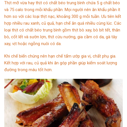
Thịt mỡ vừa hay thịt có chất béo trung bình chứa 5 g chất béo
và 75 calo trong mỗi khẩu phần. Mọi người nên ăn khẩu phần ít
hơn so với các loại thịt nạc, khoảng 300 g mỗi tuần. Ưu tiên kết
hợp nhiều rau xanh, củ quả, hạn chế ăn quá nhiều cùng lúc. Các
loại thịt có chất béo trung bình gồm thịt bò xay, bò bít tết, thăn
bò, cốt lết và sườn lợn, thịt cừu nướng, gia cầm có da, gà tây
xay, vịt hoặc ngỗng nuôi có da.
Khi chế biến chúng nên hạn chế tẩm ướp gia vị, chất phụ gia.
Kết hợp với rau, củ quả khi ăn góp phần giúp kiểm soát lượng
đường trong máu tốt hơn.