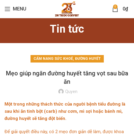
0
MENU
0
₫
Tin tức
,
CẨM NANG SỨC KHOẺ
ĐƯỜNG HUYẾT
Mẹo giúp ngăn đường huyết tăng vọt sau bữa
ăn
Quyen
Một trong những thách thức của người bệnh tiểu đường là
sau khi ăn tinh bột (carb) như cơm, mì sợi hoặc bánh mì,
đường huyết sẽ tăng đột biến.
Để giải quyết điều này, có 2 mẹo đơn giản dễ làm, được khoa