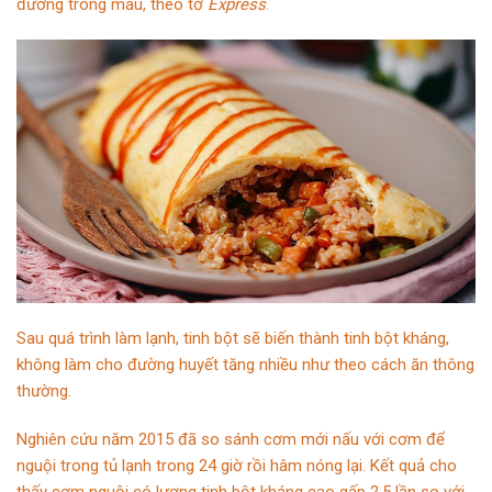
đường trong máu, theo tờ
Express
.
Sau quá trình làm lạnh, tinh bột sẽ biến thành tinh bột kháng,
không làm cho đường huyết tăng nhiều như theo cách ăn thông
thường.
Nghiên cứu năm 2015 đã so sánh cơm mới nấu với cơm để
nguội trong tủ lạnh trong 24 giờ rồi hâm nóng lại. Kết quả cho