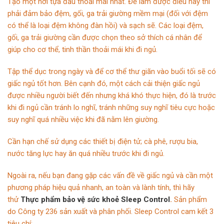
Tạo một nơi tựa đầu thoải mái nhất. Để làm được điều này thì
phải đảm bảo đệm, gối, ga trải giường mềm mại (đối với đệm
có thể là loại đệm không đàn hồi) và sạch sẽ. Các loại đệm,
gối, ga trải giường cần được chọn theo sở thích cá nhân để
giúp cho cơ thể, tinh thần thoải mái khi đi ngủ.
Tập thể dục
trong ngày và để cơ thể thư giãn vào buổi tối sẽ có
giấc ngủ tốt hơn. Bên cạnh đó, một cách cải thiện giấc ngủ
được nhiều người biết đến nhưng khá khó thực hiện, đó là trước
khi đi ngủ cần tránh lo nghĩ, tránh những suy nghĩ tiêu cực hoặc
suy nghĩ quá nhiều việc khi đã nằm lên giường.
Cần hạn chế sử dụng các thiết bị điện tử;
cà phê
, rượu bia,
nước tăng lực hay ăn quá nhiều trước khi đi ngủ.
Ngoài ra, nếu bạn đang gặp các vấn đề về giấc ngủ và cần một
phương pháp hiệu quả nhanh, an toàn và lành tính, thì hãy
thử
Thực phẩm bảo vệ sức khoẻ Sleep Control
.
Sản phẩm
do Công ty 236 sản xuất và phân phối. Sleep Control cam kết 3
tiêu chí: