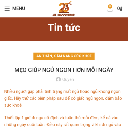
0
MENU
0
₫
Tin tức
,
AN THẦN
CẨM NANG SỨC KHOẺ
MẸO GIÚP NGỦ NGON HƠN MỖI NGÀY
Quyen
Nhiều người gặp phải tình trạng mất
ngủ
hoặc ngủ không ngon
giấc. Hãy thử các biện pháp sau để có giấc ngủ ngon, đảm bảo
sức khoẻ.
Thiết lập 1 giờ đi ngủ cố định và tuân thủ mỗi đêm, kể cả vào
những ngày cuối tuần. Điều này rất quan trọng vì khi đi ngủ vào