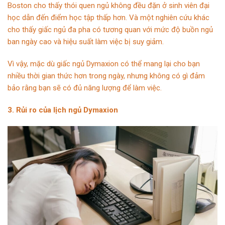
Boston cho thấy thói quen ngủ không đều đặn ở sinh viên đại
học dẫn đến điểm học tập thấp hơn. Và một nghiên cứu khác
cho thấy giấc ngủ đa pha có tương quan với mức độ buồn ngủ
ban ngày cao và hiệu suất làm việc bị suy giảm.
Vì vậy, mặc dù giấc ngủ Dymaxion có thể mang lại cho bạn
nhiều thời gian thức hơn trong ngày, nhưng không có gì đảm
bảo rằng bạn sẽ có đủ năng lượng để làm việc.
3. Rủi ro của lịch ngủ Dymaxion