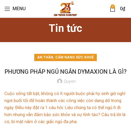
0
MENU
0
₫
Tin tức
,
AN THẦN
CẨM NANG SỨC KHOẺ
PHƯƠNG PHÁP NGỦ NGẮN DYMAXION LÀ GÌ?
Quyen
Cuộc sống tất bật, không có ít người buộc phải hy sinh giờ nghỉ
ngơi buổi tối để hoàn thành các công việc còn dang dở trong
ngày. Điều này đặt ra 1 câu hỏi: Liệu chúng ta có thể ngủ ít đi
hơn nhưng vẫn đảm bảo sức khỏe và sự tỉnh táo? Câu trả lời là
có, bí mật nằm ở các giấc ngủ đa pha.