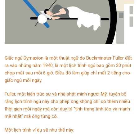
Giấc ngủ Dymaxion là một thuật ngữ do Buckminster Fuller đặt
ra vào những năm 1940, là một lịch trình ngủ bao gồm 30 phút
chợp mắt sau mỗi 6 giờ. Điều đó làm giúp chỉ mất 2 tiếng cho
giấc ngủ mỗi ngày.
Fuller, một kiến ​​trúc sư và nhà phát minh người Mỹ, tuyên bố
rằng lịch trình ngủ này cho phép ông không chỉ có thêm nhiều
thời gian mỗi ngày mà còn duy trì “tình trạng tỉnh táo và mạnh
mẽ nhất” mà ông từng có.
Một lịch trình ví dụ sẽ như thế này: