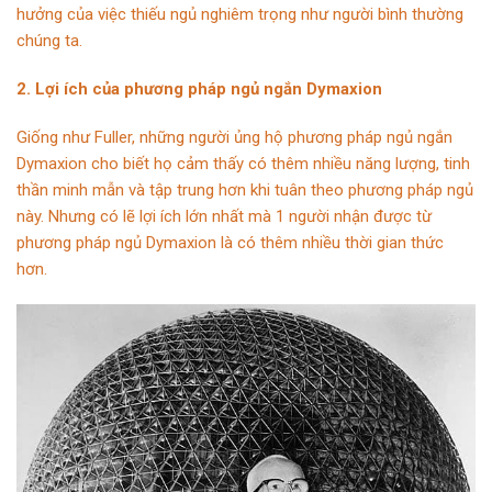
hưởng của việc thiếu ngủ nghiêm trọng như người bình thường
chúng ta.
2. Lợi ích của phương pháp ngủ ngắn Dymaxion
Giống như Fuller, những người ủng hộ phương pháp ngủ ngắn
Dymaxion cho biết họ cảm thấy có thêm nhiều năng lượng, tinh
thần minh mẫn và tập trung hơn khi tuân theo phương pháp ngủ
này. Nhưng có lẽ lợi ích lớn nhất mà 1 người nhận được từ
phương pháp ngủ Dymaxion là có thêm nhiều thời gian thức
hơn.