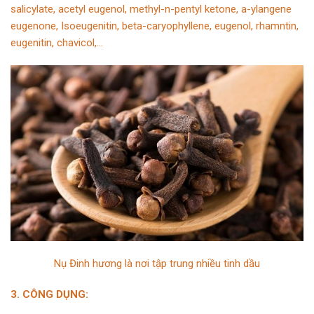
salicylate, acetyl eugenol, methyl-n-pentyl ketone, a-ylangene
eugenone, Isoeugenitin, beta-caryophyllene, eugenol, rhamntin,
eugenitin, chavicol,…
Nụ Đinh hương là nơi tập trung nhiều tinh dầu
3. CÔNG DỤNG: