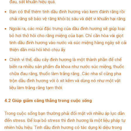
đau, sát khuẩn hiệu quả.
Bạn có thể thêm tinh dầu đinh hương vào kem đánh răng rồi
chải răng sẽ bảo vệ răng khỏi bị sâu và diệt vi khuẩn hại răng.
Ngoài ra, các mùi đặc trưng của dầu đinh hương sẽ giúp loại
bỏ hơi thở hôi cho răng miệng của bạn. Chỉ cần hòa vài giọt
tinh dầu đinh hương vào nước và súc miệng hàng ngày sẽ cải
thiện dần mùi hôi khó chịu ấy.
Chính vì thế, dầu cây đinh hương là một thành phần để chế
biến ra nhiều sản phẩm đa khoa như nước súc miệng, thuốc
chữa đau răng, thuốc làm trắng răng…Các nha sĩ cũng pha
trộn dầu đinh hương với ô xit kẽm và dùng nó như một vật
liệu làm trắng răng tạm thời.
4.2 Giúp giảm căng thẳng trong cuộc sống
Trong cuộc sống bạn thường phải đối mặt với nhiều áp lực dẫn
đến stress. Để loại bỏ stress thì đinh hương là một liệu pháp tự
nhiên hữu hiệu. Tinh dầu đinh hương có tác dụng kì diệu trong