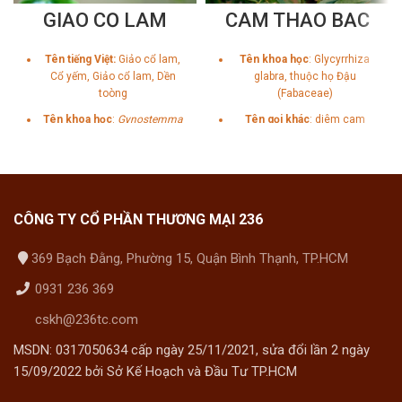
GIẢO CỔ LAM
CAM THẢO BẮC
Tên tiếng Việt:
Giảo cổ lam,
Tên khoa học
:
Glycyrrhiza
Cổ yếm, Giảo cổ lam, Dền
glabra, thuộc họ Đậu
toòng
(Fabaceae)
Tên khoa học
:
Gynostemma
Tên gọi khác
:
diêm cam
pentaphyllum
(Thunb.)
thảo, sinh cam thảo, phấn
Makino
cam thảo
Họ:
Cucurbitaceae (Bầu bí)
Công dụng:
Giúp hạ mỡ máu,
CÔNG TY CỔ PHẦN THƯƠNG MẠI 236
ngăn ngừa xơ vữa động
mạch, ổn định đường huyết,
369 Bạch Đằng, Phường 15, Quận Bình Thạnh, TP.HCM
ngăn ngừa biến chứng bệnh
tiểu đường, giúp hạ huyết áp,
0931 236 369
lưu thông máu, giúp dễ ngủ
cskh@236tc.com
MSDN: 0317050634 cấp ngày 25/11/2021, sửa đổi lần 2 ngày
15/09/2022 bởi Sở Kế Hoạch và Đầu Tư TP.HCM