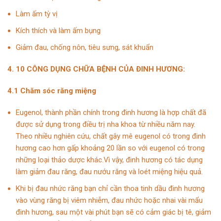
Làm ấm tỳ vị
Kích thích và làm ấm bụng
Giảm đau, chống nôn, tiêu sưng, sát khuẩn
4.
10 CÔNG DỤNG CHỮA BỆNH CỦA ĐINH HƯƠNG:
4.1 Chăm sóc răng miệng
Eugenol, thành phần chính trong đinh hương là hợp chất đã
được sử dụng trong điều trị nha khoa từ nhiều năm nay.
Theo nhiều nghiên cứu, chất gây mê eugenol có trong đinh
hương cao hơn gấp khoảng 20 lần so với eugenol có trong
những loại thảo dược khác.Vì vậy, đinh hương có tác dụng
làm giảm đau răng, đau nướu răng và loét miệng hiệu quả.
Khi bị đau nhức răng bạn chỉ cần thoa tinh dầu đinh hương
vào vùng răng bị viêm nhiễm, đau nhức hoặc nhai vài mẩu
đinh hương, sau một vài phút bạn sẽ có cảm giác bị tê, giảm