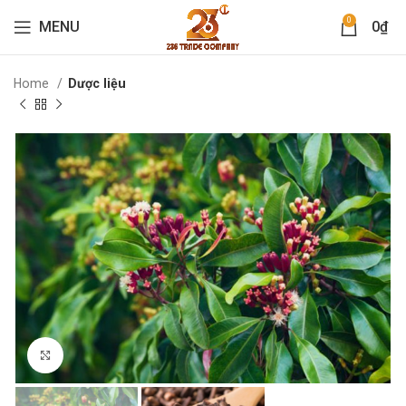
0
MENU
0
₫
Home
Dược liệu
Click to enlarge