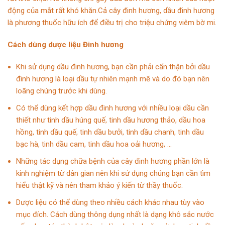
động của mắt rất khó khăn.Cả cây đinh hương, dầu đinh hương
là phương thuốc hữu ích để điều trị cho triệu chứng viêm bờ mi.
Cách dùng dược liệu Đinh hương
Khi sử dụng dầu đinh hương, bạn cần phải cẩn thận bởi dầu
đinh hương là loại dầu tự nhiên mạnh mẽ và do đó bạn nên
loãng chúng trước khi dùng.
Có thể dùng kết hợp dầu đinh hương với nhiều loại dầu cần
thiết như tinh dầu húng quế, tinh dầu hương thảo, dầu hoa
hồng, tinh dầu quế, tinh dầu bưởi, tinh dầu chanh, tinh dầu
bạc hà, tinh dầu cam, tinh dầu hoa oải hương, …
Những tác dụng chữa bệnh của cây đinh hương phần lớn là
kinh nghiệm từ dân gian nên khi sử dụng chúng bạn cần tìm
hiểu thật kỹ và nên tham khảo ý kiến từ thầy thuốc.
Dược liệu có thể dùng theo nhiều cách khác nhau tùy vào
mục đích. Cách dùng thông dụng nhất là dạng khô sắc nước