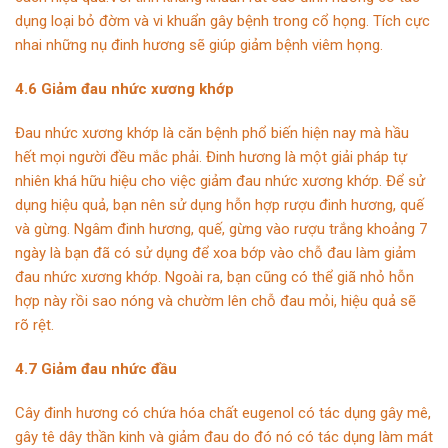
dụng loại bỏ đờm và vi khuẩn gây bệnh trong cổ họng. Tích cực
nhai những nụ đinh hương sẽ giúp giảm bệnh viêm họng.
4.6 Giảm đau nhức xương khớp
Đau nhức xương khớp là căn bệnh phổ biến hiện nay mà hầu
hết mọi người đều mắc phải. Đinh hương là một giải pháp tự
nhiên khá hữu hiệu cho việc giảm đau nhức xương khớp. Để sử
dụng hiệu quả, bạn nên sử dụng hỗn hợp rượu đinh hương, quế
và gừng. Ngâm đinh hương, quế, gừng vào rượu trắng khoảng 7
ngày là bạn đã có sử dụng để xoa bớp vào chỗ đau làm giảm
đau nhức xương khớp. Ngoài ra, bạn cũng có thể giã nhỏ hỗn
hợp này rồi sao nóng và chườm lên chỗ đau mỏi, hiệu quả sẽ
rõ rệt.
4.7 Giảm đau nhức đầu
Cây đinh hương có chứa hóa chất eugenol có tác dụng gây mê,
gây tê dây thần kinh và giảm đau do đó nó có tác dụng làm mát