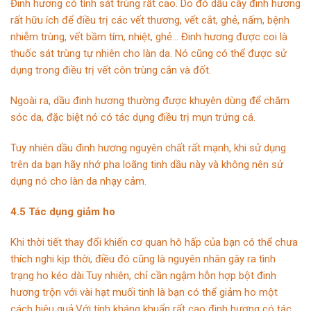
Đinh hương có tính sát trùng rất cao. Do đó dầu cây đinh hương
rất hữu ích để điều trị các vết thương, vết cắt, ghẻ, nấm, bệnh
nhiễm trùng, vết bầm tím, nhiệt, ghẻ… Đinh hương được coi là
thuốc sát trùng tự nhiên cho làn da. Nó cũng có thể được sử
dụng trong điều trị vết côn trùng cắn và đốt.
Ngoài ra, dầu đinh hương thường được khuyên dùng để chăm
sóc da, đặc biệt nó có tác dụng điều trị mụn trứng cá.
Tuy nhiên dầu đinh hương nguyên chất rất mạnh, khi sử dụng
trên da bạn hãy nhớ pha loãng tinh dầu này và không nên sử
dụng nó cho làn da nhạy cảm.
4.5 Tác dụng giảm ho
Khi thời tiết thay đổi khiến cơ quan hô hấp của bạn có thể chưa
thích nghi kịp thời, điều đó cũng là nguyên nhân gây ra tình
trạng ho kéo dài.Tuy nhiên, chỉ cần ngậm hỗn hợp bột đinh
hương trộn với vài hạt muối tinh là bạn có thể giảm ho một
cách hiệu quả.Với tính kháng khuẩn rất cao đinh hương có tác