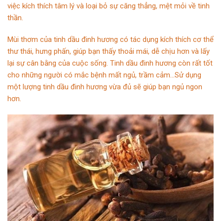
việc kích thích tâm lý và loại bỏ sự căng thẳng, mệt mỏi về tinh
thần.
Mùi thơm của tinh dầu đinh hương có tác dụng kích thích cơ thể
thư thái, hưng phấn, giúp bạn thấy thoải mái, dễ chịu hơn và lấy
lại sự cân bằng của cuộc sống. Tinh dầu đinh hương còn rất tốt
cho những người có mắc bệnh mất ngủ, trầm cảm…Sử dụng
một lượng tinh dầu đinh hương vừa đủ sẽ giúp bạn ngủ ngon
hơn.