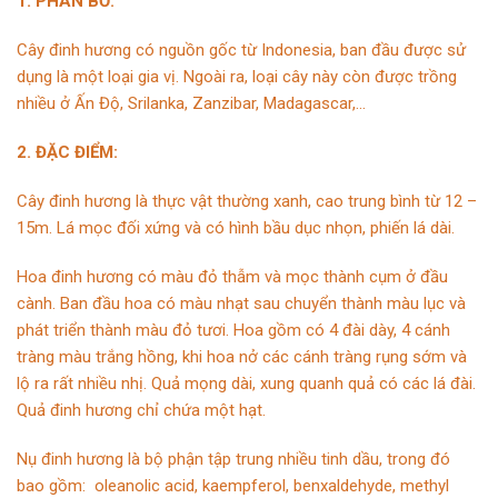
1. PHÂN BỐ:
Cây đinh hương có nguồn gốc từ Indonesia, ban đầu được sử
dụng là một loại gia vị. Ngoài ra, loại cây này còn được trồng
nhiều ở Ấn Độ, Srilanka, Zanzibar, Madagascar,…
2. ĐẶC ĐIỂM:
Cây đinh hương là thực vật thường xanh, cao trung bình từ 12 –
15m. Lá mọc đối xứng và có hình bầu dục nhọn, phiến lá dài.
Hoa đinh hương có màu đỏ thẫm và mọc thành cụm ở đầu
cành. Ban đầu hoa có màu nhạt sau chuyển thành màu lục và
phát triển thành màu đỏ tươi. Hoa gồm có 4 đài dày, 4 cánh
tràng màu trắng hồng, khi hoa nở các cánh tràng rụng sớm và
lộ ra rất nhiều nhị. Quả mọng dài, xung quanh quả có các lá đài.
Quả đinh hương chỉ chứa một hạt.
Nụ đinh hương là bộ phận tập trung nhiều tinh dầu, trong đó
bao gồm: oleanolic acid, kaempferol, benxaldehyde, methyl