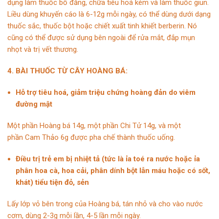
dụng làm thuốc bổ đắng, chữa tiêu hoá kém và làm thuốc giun.
Liều dùng khuyến cáo là 6-12g mỗi ngày, có thể dùng dưới dạng
thuốc sắc, thuốc bột hoặc chiết xuất tinh khiết berberin. Nó
cũng có thể được sử dụng bên ngoài để rửa mắt, đắp mụn
nhọt
và trị vết thương.
4. BÀI THUỐC TỪ CÂY HOÀNG BÁ:
Hỗ trợ tiêu hoá, giảm triệu chứng hoàng đản do viêm
đường mật
Một phần Hoàng bá 14g, một phần
Chi Tử
14g, và một
phần
Cam Thảo
6g được pha chế thành thuốc uống.
Điều trị trẻ em bị nhiệt tả (tức là ỉa toé ra nước hoặc ỉa
phân hoa cà, hoa cải, phân dính bột lẫn máu hoặc có sốt,
khát) tiểu tiện đỏ, sẻn
Lấy lớp vỏ bên trong của Hoàng bá, tán nhỏ và cho vào nước
cơm, dùng 2-3g mỗi lần, 4-5 lần mỗi ngày.