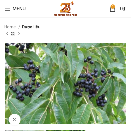
0
MENU
0
₫
Home
Dược liệu
Click to enlarge