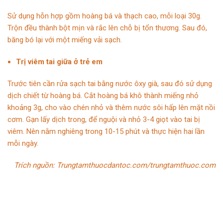
Sử dụng hỗn hợp gồm hoàng bá và thạch cao, mỗi loại 30g.
Trộn đều thành bột mịn và rắc lên chỗ bị tổn thương. Sau đó,
băng bó lại với một miếng vải sạch.
Trị viêm tai giữa ở trẻ em
Trước tiên cần rửa sạch tai bằng nước ôxy già, sau đó sử dụng
dịch chiết từ hoàng bá. Cắt hoàng bá khô thành miếng nhỏ
khoảng 3g, cho vào chén nhỏ và thêm nước sôi hấp lên mặt nồi
cơm. Gạn lấy dịch trong, để nguội và nhỏ 3-4 giọt vào tai bị
viêm. Nên nằm nghiêng trong 10-15 phút và thực hiện hai lần
mỗi ngày.
Trích nguồn:
Trungtamthuocdantoc.com/trungtamthuoc.com