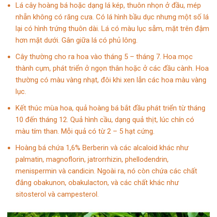
Lá cây hoàng bá hoặc dạng lá kép, thuôn nhọn ở đầu, mép
nhẵn không có răng cưa. Có lá hình bầu dục nhưng một số lá
lại có hình trứng thuôn dài. Lá có màu lục sẫm, mặt trên đậm
hơn mặt dưới. Gân giữa lá có phủ lông.
Cây thường cho ra hoa vào tháng 5 – tháng 7. Hoa mọc
thành cụm, phát triển ở ngọn thân hoặc ở các đầu cành. Hoa
thường có màu vàng nhạt, đôi khi xen lẫn các hoa màu vàng
lục.
Kết thúc mùa hoa, quả hoàng bá bắt đầu phát triển từ tháng
10 đến tháng 12. Quả hình cầu, dạng quả thịt, lúc chín có
màu tím than. Mỗi quả có từ 2 – 5 hạt cứng.
Hoàng bá chứa 1,6%
Berberin
và các alcaloid khác như
palmatin, magnoflorin, jatrorrhizin, phellodendrin,
menispermin và candicin. Ngoài ra, nó còn chứa các chất
đắng obakunon, obakulacton, và các chất khác như
sitosterol và campesterol.