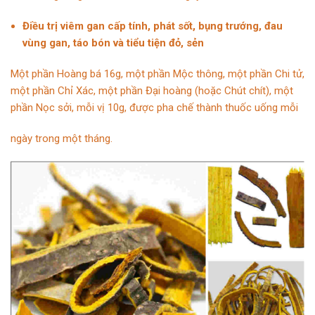
Điều trị viêm gan cấp tính, phát sốt, bụng trướng, đau
vùng gan, táo bón và tiểu tiện đỏ, sẻn
Một phần Hoàng bá 16g, một phần Mộc thông, một phần Chi tử,
một phần
Chỉ Xác
, một phần Đại hoàng (hoặc Chút chít), một
phần Nọc
sởi
, mỗi vị 10g, được pha chế thành thuốc uống mỗi
ngày trong một tháng.