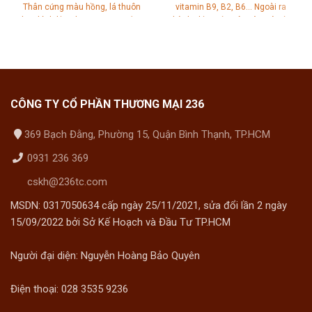
Thân cứng màu hồng, lá thuôn
vitamin B9, B2, B6... Ngoài ra
hay hình bầu dục ngược, cuống
thành phần của cây còn có các
rất ngắn.
Công dụng:
Thuốc
loại khoáng chất và hợp chất
thông tiểu, thông sữa, điều kinh,
hữu cơ, mang lại nhiều công
thông kinh trục ứ. Đắp ngoài
dụng chữa bệnh.
chữa mụn nhọt, lở ngứa
CÔNG TY CỔ PHẦN THƯƠNG MẠI 236
369 Bạch Đằng, Phường 15, Quận Bình Thạnh, TP.HCM
0931 236 369
cskh@236tc.com
MSDN: 0317050634 cấp ngày 25/11/2021, sửa đổi lần 2 ngày
15/09/2022 bởi Sở Kế Hoạch và Đầu Tư TP.HCM
Người đại diện: Nguyễn Hoàng Bảo Quyên
Điện thoại: 028 3535 9236