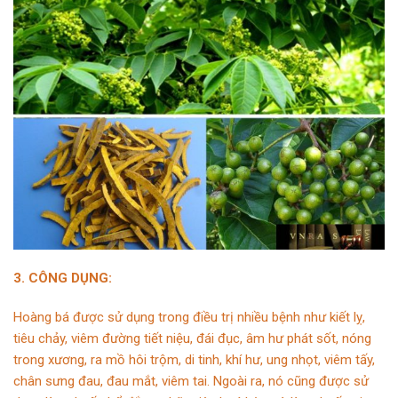
3. CÔNG DỤNG:
Hoàng bá được sử dụng trong điều trị nhiều bệnh như kiết lỵ,
tiêu chảy, viêm đường tiết niệu, đái đục, âm hư phát sốt, nóng
trong xương, ra mồ hôi trộm, di tinh, khí hư, ung nhọt, viêm tấy,
chân sưng đau, đau mắt, viêm tai. Ngoài ra, nó cũng được sử