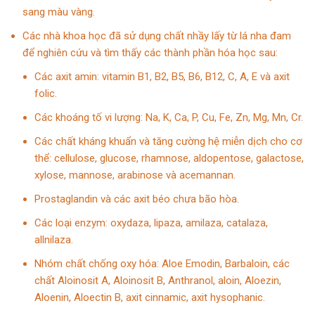
sang màu vàng.
Các nhà khoa học đã sử dụng chất nhầy lấy từ lá nha đam
để nghiên cứu và tìm thấy các thành phần hóa học sau:
Các axit amin: vitamin B1, B2, B5, B6, B12, C, A, E và axit
folic.
Các khoáng tố vi lượng: Na, K, Ca, P, Cu, Fe, Zn, Mg, Mn, Cr.
Các chất kháng khuẩn và tăng cường hệ miễn dịch cho cơ
thể: cellulose, glucose, rhamnose, aldopentose, galactose,
xylose, mannose, arabinose và acemannan.
Prostaglandin và các axit béo chưa bão hòa.
Các loại enzym: oxydaza, lipaza, amilaza, catalaza,
allnilaza.
Nhóm chất chống oxy hóa: Aloe Emodin, Barbaloin, các
chất Aloinosit A, Aloinosit B, Anthranol, aloin, Aloezin,
Aloenin, Aloectin B, axit cinnamic, axit hysophanic.