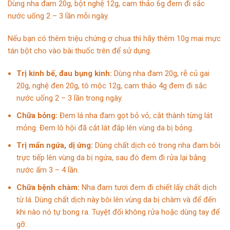
Dùng nha đam 20g, bột nghệ 12g, cam thảo 6g đem đi sắc
nước uống 2 – 3 lần mỗi ngày.
Nếu bạn có thêm triệu chứng ợ chua thì hãy thêm 10g mai mực
tán bột cho vào bài thuốc trên để sử dụng.
Trị kinh bế, đau bụng kinh:
Dùng nha đam 20g, rễ củ gai
20g, nghệ đen 20g, tô mộc 12g, cam thảo 4g đem đi sắc
nước uống 2 – 3 lần trong ngày.
Chữa bỏng:
Đem lá nha đam gọt bỏ vỏ, cắt thành từng lát
mỏng. Đem lô hội đã cắt lát đắp lên vùng da bị bỏng.
Trị mẩn ngứa,
dị ứng:
Dùng chất dịch có trong nha đam bôi
trực tiếp lên vùng da bị ngứa, sau đó đem đi rửa lại bằng
nước ấm 3 – 4 lần.
Chữa bệnh chàm:
Nha đam tươi đem đi chiết lấy chất dịch
từ lá. Dùng chất dịch này bôi lên vùng da bị chàm và để đến
khi nào nó tự bong ra. Tuyệt đối không rửa hoặc dùng tay để
gỡ.