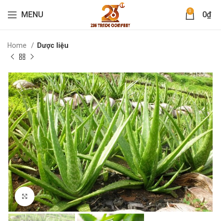
0
MENU
0
₫
Home
Dược liệu
Click to enlarge