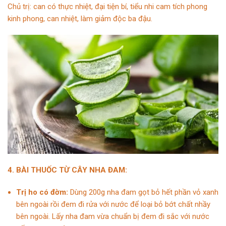
Chủ trị:
can có thực nhiệt, đại tiện bí, tiểu nhi cam tích phong
kinh phong, can nhiệt, làm giảm độc ba đậu.
4. BÀI THUỐC TỪ CÂY NHA ĐAM:
Trị ho có đờm:
Dùng 200g nha đam gọt bỏ hết phần vỏ xanh
bên ngoài rồi đem đi rửa với nước để loại bỏ bớt chất nhầy
bên ngoài. Lấy nha đam vừa chuẩn bị đem đi sắc với nước