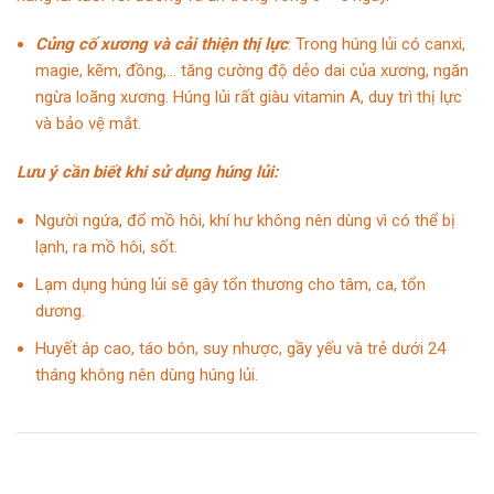
Củng cố xương và cải thiện thị lực
: Trong húng lủi có canxi,
magie, kẽm, đồng,… tăng cường độ dẻo dai của xương, ngăn
ngừa loãng xương. Húng lủi rất giàu vitamin A, duy trì thị lực
và bảo vệ mắt.
Lưu ý cần biết khi sử dụng húng lủi:
Người ngứa, đổ mồ hôi, khí hư không nên dùng vì có thể bị
lạnh, ra mồ hôi, sốt.
Lạm dụng húng lủi sẽ gây tổn thương cho tâm, ca, tổn
dương.
Huyết áp cao, táo bón, suy nhược, gầy yếu và trẻ dưới 24
tháng không nên dùng húng lủi.