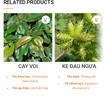
RELATED PRODUCTS
CÂY VỐI
KÉ ĐẦU NGỰA
Tên khoa học
:
Cleistocalyx
Tên khác:
Thương nhĩ
Operculatus
Tên khoa học:
Xanthium
Tên gọi khác
: cây trâm nắp
strumarium
L.
Họ:
Cúc (Asteraceae)
Bộ phận dùng:
Quả già