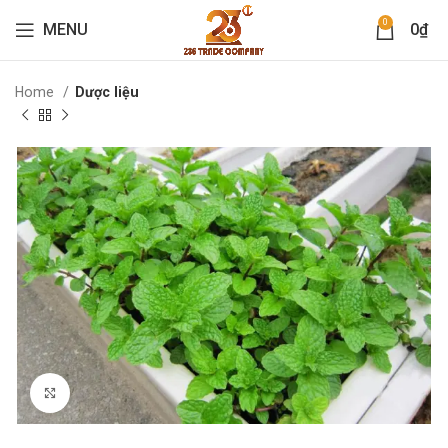
0
MENU
0
₫
Home
Dược liệu
Click to enlarge