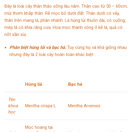
Đây là loài cây thân thảo sống lâu năm. Thân cao từ 50 – 60cm,
mùi thơm khắp thân. Rễ mọc bò dưới đất. Thân dưới có vảy,
thân trên mang lá, phân nhánh. Lá húng lủi thuôn dài, có cuống,
mép lá có khía răng cưa. Hoa mọc thành vòng ở kẽ lá, quả có
nốt sần sùi.
Phân biệt húng lủi và bạc hà:
Tuy cùng họ và khá giống nhau
nhưng đây là 2 loài cây hoàn toàn khác biệt
Húng lủi
Bạc hà
Tên
khoa
Mentha crispa L
Mentha Arvensis
học
Mọc hoang tại