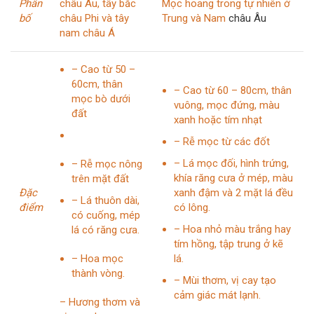
Phân
châu Âu, tây bắc
Mọc hoang trong tự nhiên ở
bố
châu Phi và tây
Trung và Nam
châu Âu
nam châu Á
– Cao từ 50 –
60cm, thân
– Cao từ 60 – 80cm, thân
mọc bò dưới
vuông, mọc đứng, màu
đất
xanh hoặc tím nhạt
– Rễ mọc từ các đốt
– Lá mọc đối, hình trứng,
– Rễ mọc nông
khía răng cưa ở mép, màu
trên mặt đất
Đặc
xanh đậm và 2 mặt lá đều
– Lá thuôn dài,
điểm
có lông.
có cuống, mép
– Hoa nhỏ màu trắng hay
lá có răng cưa.
tím hồng, tập trung ở kẽ
– Hoa mọc
lá.
thành vòng.
– Mùi thơm, vị cay tạo
cảm giác mát lạnh.
– Hương thơm và