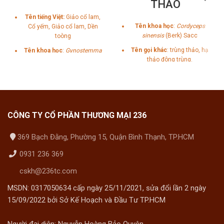
THẢO
Tên tiếng Việt:
Giảo cổ lam,
Tên khoa học
:
Cordyceps
Cổ yếm, Giảo cổ lam, Dền
sinensis
(Berk) Sacc
toòng
Tên gọi khác
: trùng thảo, hạ
Tên khoa học
:
Gynostemma
thảo đông trùng.
pentaphyllum
(Thunb.)
Makino
Họ:
Cucurbitaceae (Bầu bí)
Công dụng:
Giúp hạ mỡ máu,
ngăn ngừa xơ vữa động
CÔNG TY CỔ PHẦN THƯƠNG MẠI 236
mạch, ổn định đường huyết,
ngăn ngừa biến chứng bệnh
369 Bạch Đằng, Phường 15, Quận Bình Thạnh, TP.HCM
tiểu đường, giúp hạ huyết áp,
lưu thông máu, giúp dễ ngủ
0931 236 369
cskh@236tc.com
MSDN: 0317050634 cấp ngày 25/11/2021, sửa đổi lần 2 ngày
15/09/2022 bởi Sở Kế Hoạch và Đầu Tư TP.HCM
Người đại diện: Nguyễn Hoàng Bảo Quyên