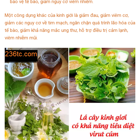
bảo vệ tế bào, giảm nguy cơ viêm nhiễm.
Một công dụng khác của kinh giới là giảm đau, giảm viêm cơ,
giảm các nguy cơ về tim mạch, ngăn chặn quá trình lão hóa của
tế bào, giảm khả năng mắc ung thư, hỗ trợ điều trị cảm lạnh,
viêm nhiễm mũi.