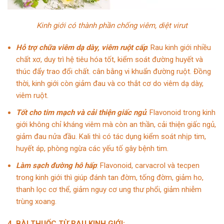
Kinh giới có thành phần chống viêm, diệt virut
Hỗ trợ chữa viêm dạ dày, viêm ruột cấp
: Rau kinh giới nhiều
chất xơ, duy trì hệ tiêu hóa tốt, kiểm soát đường huyết và
thúc đẩy trao đổi chất. cân bằng vi khuẩn đường ruột. Đồng
thời, kinh giới còn giảm đau và co thắt cơ do viêm dạ dày,
viêm ruột.
Tốt cho tim mạch và cải thiện giấc ngủ
: Flavonoid trong kinh
giới không chỉ kháng viêm mà còn an thần, cải thiện giấc ngủ,
giảm đau nửa đầu. Kali thì có tác dụng kiểm soát nhịp tim,
huyết áp, phòng ngừa các yếu tố gây bệnh tim.
Làm sạch đường hô hấp
: Flavonoid, carvacrol và tecpen
trong kinh giới thì giúp đánh tan đờm, tống đờm, giảm ho,
thanh lọc cơ thể, giảm nguy cơ ung thư phổi, giảm nhiễm
trùng xoang.
4. BÀI THUỐC TỪ RAU KINH GIỚI: