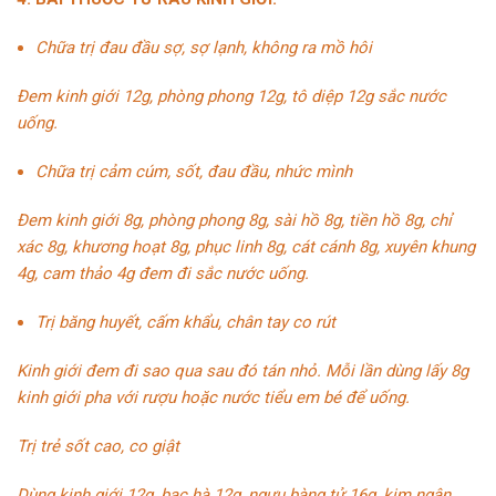
Chữa trị đau đầu sợ, sợ lạnh, không ra mồ hôi
Đem kinh giới 12g,
phòng phong
12g, tô diệp 12g sắc nước
uống.
Chữa trị cảm cúm, sốt, đau đầu, nhức mình
Đem kinh giới 8g, phòng phong 8g,
sài hồ
8g, tiền hồ 8g, chỉ
xác 8g, khương hoạt 8g, phục linh 8g,
cát cánh
8g, xuyên khung
4g, cam thảo 4g đem đi sắc nước uống.
Trị băng huyết, cấm khẩu, chân tay co rút
Kinh giới đem đi sao qua sau đó tán nhỏ. Mỗi lần dùng lấy 8g
kinh giới pha với rượu hoặc nước tiểu em bé để uống.
Trị trẻ sốt cao, co giật
Dùng kinh giới 12g, bạc hà 12g, ngưu bàng tử 16g,
kim ngân