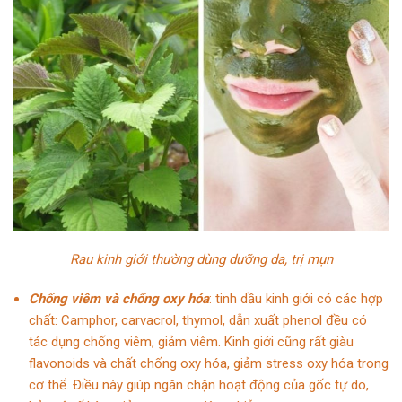
Rau kinh giới thường dùng dưỡng da, trị mụn
Chống viêm và chống oxy hóa
: tinh dầu kinh giới có các hợp
chất: Camphor, carvacrol, thymol, dẫn xuất phenol đều có
tác dụng chống viêm, giảm viêm. Kinh giới cũng rất giàu
flavonoids và chất chống oxy hóa, giảm stress oxy hóa trong
cơ thể. Điều này giúp ngăn chặn hoạt động của gốc tự do,