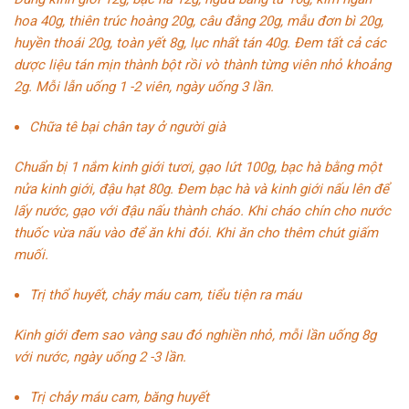
hoa
40g, thiên trúc hoàng 20g,
câu đằng
20g, mẫu đơn bì 20g,
huyền thoái 20g, toàn yết 8g, lục nhất tán 40g. Đem tất cả các
dược liệu tán mịn thành bột rồi vò thành từng viên nhỏ khoảng
2g. Mỗi lẫn uống 1 -2 viên, ngày uống 3 lần.
Chữa tê bại chân tay ở người già
Chuẩn bị 1 nắm kinh giới tươi, gạo lứt 100g,
bạc hà
bằng một
nửa kinh giới, đậu hạt 80g. Đem bạc hà và kinh giới nấu lên để
lấy nước, gạo với đậu nấu thành cháo. Khi cháo chín cho nước
thuốc vừa nấu vào để ăn khi đói. Khi ăn cho thêm chút giấm
muối.
Trị thổ huyết,
chảy máu cam
, tiểu tiện ra máu
Kinh giới đem sao vàng sau đó nghiền nhỏ, mỗi lần uống 8g
với nước, ngày uống 2 -3 lần.
Trị chảy máu cam, băng huyết