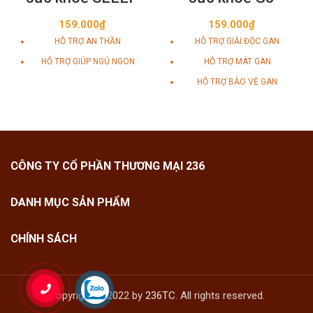
CONTROL
CONTROL
159.000
₫
159.000
₫
HỖ TRỢ AN THẦN
HỖ TRỢ GIẢI ĐỘC GAN
HỖ TRỢ GIÚP NGỦ NGON
HỖ TRỢ MÁT GAN
HỖ TRỢ BẢO VỆ GAN
HỖ TRỢ TĂNG CƯỜNG CHỨC
NĂNG GAN
CÔNG TY CỔ PHẦN THƯƠNG MẠI 236
DANH MỤC SẢN PHẨM
CHÍNH SÁCH
Copyright © 2022 by
236TC
. All rights reserved.