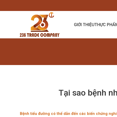
GIỚI THIỆU
THỰC PHẨ
Tại sao bệnh n
Bệnh tiểu đường có thể dẫn đến các biến chứng ngh