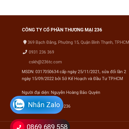
CÔNG TY CỔ PHẦN THƯƠNG MẠI 236
369 Bạch Đằng, Phường 15, Quận Bình Thạnh, TP.HC
0931 236 369
cskh@236tc.com
MSDN: 0317050634 cấp ngày 25/11/2021, sửa đổi lần 2
ngày 15/09/2022 bởi Sở Kế Hoạch và Đầu Tư TP.HCM
Người đại diện: Nguyễn Hoàng Bảo Quyên
Nhắn Zalo
Điện thoại: 028 3535 9236
0869 689 558