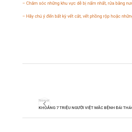
– Chăm sóc những khu vực dễ bị nấm nhất, rửa bằng nướ
– Hãy chú ý đến bất kỳ vết cắt, vết phồng rộp hoặc nhữn
Newer
KHOẢNG 7 TRIỆU NGƯỜI VIỆT MẮC BỆNH ĐÁI TH