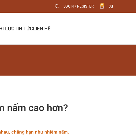
0
LOGIN / REGISTER
0
₫
HỊ LỰC
TIN TỨC
LIÊN HỆ
ễm nấm cao hơn?
 nhau, chẳng hạn như nhiễm nấm.