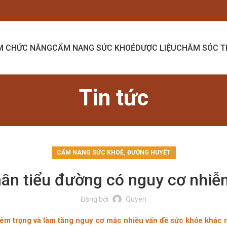
M CHỨC NĂNG
CẨM NANG SỨC KHOẺ
DƯỢC LIỆU
CHĂM SÓC T
Tin tức
,
CẨM NANG SỨC KHOẺ
ĐƯỜNG HUYẾT
hân tiểu đường có nguy cơ nhi
Đăng bởi
Quyen
iêm trọng và làm tăng nguy cơ mắc nhiều vấn đề sức khỏe khác