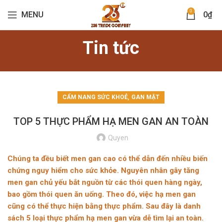
0
MENU
0
₫
Tin tức
,
CẨM NANG SỨC KHOẺ
GAN MẬT
TOP 5 THỰC PHẨM HẠ MEN GAN AN TOÀN
Quyen
Chúng ta đều biết men gan cao có thể dẫn đến nhiều biến
chứng nguy hiểm cho sức khỏe. Nguyên nhân gây tăng
men gan chủ yếu bắt nguồn từ các thói quen hàng ngày,
bao gồm thói quen ăn uống. Theo đó, việc hạ men gan
cũng có thể thực hiện bằng thực phẩm. Sau đây là danh
sách 5 loại thực phẩm hạ men gan vừa dễ tìm lại an toàn.