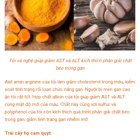
Tỏi và nghệ giúp giảm AST và ALT, kích thích phân giải chất
béo trong gan
Axit amin arginine của tỏi làm giảm cholesterol trong máu, kiểm
soát tình trạng rối loạn chức năng gan. Người bị men gan cao
ăn tỏi rất tốt. Hợp chất allicin của tỏi giúp giảm AST và ALT
cùng mật độ mỡ của máu. Chất này cùng với sulfur và
polyphenol của tỏi còn kích thích quá trình phân giải chất béo
trong gan, giảm tình trạng gan nhiễm mỡ.
Trái cây họ cam quýt: