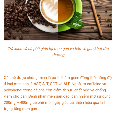
Trà xanh và cà phê giúp hạ men gan và bảo vệ gan khỏi tổn
thương
Cà phê được chứng minh là có thể làm giảm đồng thời nồng độ
4 loại men gan là AST, ALT, GGT và ALP. Ngoài ra caffeine và
polyphenol trong cà phê còn giảm tích tụ chất béo và chống
viêm cho gan. Bệnh nhân men gan cao, gan nhiễm mỡ sử dụng
200mg – 400mg cà phê mỗi ngày giúp cải thiện hiệu quả tình
trạng tăng men gan.