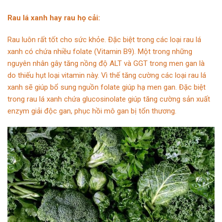
Rau lá xanh hay rau họ cải:
Rau luôn rất tốt cho sức khỏe. Đặc biệt trong các loại rau lá
xanh có chứa nhiều folate (Vitamin B9). Một trong những
nguyên nhân gây tăng nồng độ ALT và GGT trong men gan là
do thiếu hụt loại vitamin này. Vì thế tăng cường các loại rau lá
xanh sẽ giúp bổ sung nguồn folate giúp hạ men gan. Đặc biệt
trong rau lá xanh chứa glucosinolate giúp tăng cường sản xuất
enzym giải độc gan, phục hồi mô gan bị tổn thương.