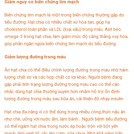
Giảm nguy cơ biến chứng tim mạch
Biến chứng tim mạch là một trong biến chứng thường gặp do
tiểu đường. Hạt chia có nhiều chất xơ hòa tan, giúp hạ
cholesterol toàn phần và LDL (loại xấu) trong máu. Axit béo
omega-3 trong hạt chia, làm giảm mức độ căng thẳng oxy hóa,
góp phần ngăn ngừa biến chứng tim mạch do tiểu đường.
Giảm lượng đường trong máu
Ăn hạt chia có thể điều chỉnh lượng đường trong máu nhờ hàm
lượng chất xơ và các hợp chất có lợi khác. Người bệnh đang
gặp phải tình trạng lượng đường trong máu cao có thể cân
nhắc dùng hạt chia thường xuyên hơn nhằm hỗ trợ ổn định
lượng đường trong máu sau bữa ăn, cải thiện độ nhạy insulin.
Hạt chia đa năng vì có thể dùng trong nhiều công thức nấu ăn
như chè, uống với nước ấm, làm bánh… Người bệnh tiểu đường
có thể ngâm hạt chia trong nước ép hoặc trộn với bột yến
mạch, làm sinh tố, rắc lên cơm, sữa chua. Nhờ khả năng hấp