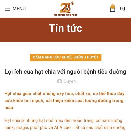
0
MENU
0
₫
Tin tức
,
CẨM NANG SỨC KHOẺ
ĐƯỜNG HUYẾT
Lợi ích của hạt chia với người bệnh tiểu đường
Quyen
Hạt chia giàu chất chống oxy hóa, chất xơ, có thể thúc đẩy
sức khỏe tim mạch, cải thiện kiểm soát lượng đường trong
máu.
Hạt chia là những hạt nhỏ màu đen hoặc trắng, có hàm lượng
canxi, magiê, phốt pho và ALA cao. Tất cả các chất dinh dưỡng