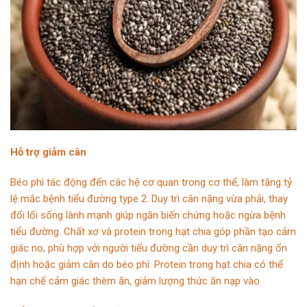
Hỗ trợ giảm cân
Béo phì tác động đến các hệ cơ quan trong cơ thể, làm tăng tỷ
lệ mắc bệnh tiểu đường type 2. Duy trì cân nặng vừa phải, thay
đổi lối sống lành mạnh giúp ngăn biến chứng hoặc ngừa bệnh
tiểu đường. Chất xơ và protein trong hạt chia góp phần tạo cảm
giác no, phù hợp với người tiểu đường cần duy trì cân nặng ổn
định hoặc giảm cân do béo phì. Protein trong hạt chia có thể
hạn chế cảm giác thèm ăn, giảm lượng thức ăn nạp vào.