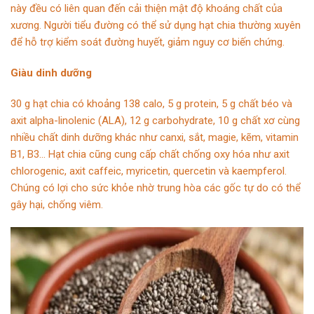
này đều có liên quan đến cải thiện mật độ khoáng chất của
xương. Người tiểu đường có thể sử dụng hạt chia thường xuyên
để hỗ trợ kiểm soát đường huyết, giảm nguy cơ biến chứng.
Giàu dinh dưỡng
30 g hạt chia có khoảng 138 calo, 5 g protein, 5 g chất béo và
axit alpha-linolenic (ALA), 12 g carbohydrate, 10 g chất xơ cùng
nhiều chất dinh dưỡng khác như canxi, sắt, magie, kẽm, vitamin
B1, B3… Hạt chia cũng cung cấp chất chống oxy hóa như axit
chlorogenic, axit caffeic, myricetin, quercetin và kaempferol.
Chúng có lợi cho sức khỏe nhờ trung hòa các gốc tự do có thể
gây hại, chống viêm.