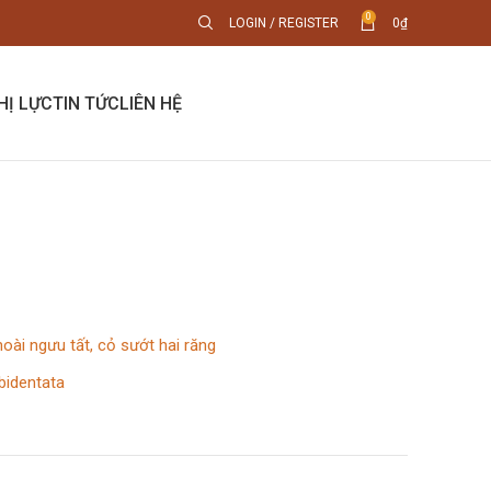
0
LOGIN / REGISTER
0
₫
HỊ LỰC
TIN TỨC
LIÊN HỆ
hoài ngưu tất, cỏ sướt hai răng
bidentata