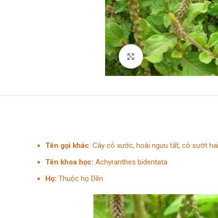
Click to enlarge
Tên gọi khác
: Cây cỏ xước, hoài ngưu tất, cỏ sướt ha
Tên khoa học:
Achyranthes bidentata
Họ:
Thuộc họ Dền