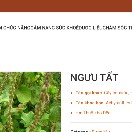
M CHỨC NĂNG
CẨM NANG SỨC KHOẺ
DƯỢC LIỆU
CHĂM SÓC T
NGƯU TẤT
Tên gọi khác
: Cây cỏ xước, 
Tên khoa học:
Achyranthes 
Họ:
Thuộc họ Dền