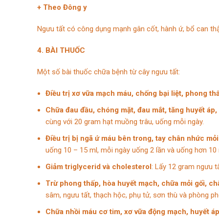
+ Theo Đông y
Ngưu tất có công dụng mạnh gân cốt, hành ứ, bổ can thận
4. BÀI THUỐC
Một số bài thuốc chữa bệnh từ cây ngưu tất:
Điều trị xơ vữa mạch máu, chống bại liệt, phong th
Chữa đau đầu, chóng mặt, đau mắt, tăng huyết áp, r
cùng với 20 gram hạt muồng trâu, uống mỗi ngày.
Điều trị bị ngã ứ máu bên trong, tay chân nhức mỏi
uống 10 – 15 ml, mỗi ngày uống 2 lần và uống hơn 10 
Giảm triglycerid và cholesterol
: Lấy 12 gram ngưu t
Trừ phong thấp, hòa huyết mạch, chữa mỏi gối, châ
sâm, ngưu tất, thạch hộc, phụ tử, sơn thù và phòng pho
Chữa nhồi máu cơ tim, xơ vữa động mạch, huyết á