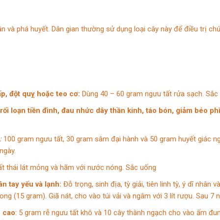
 và phá huyết. Dân gian thường sử dụng loại cây này để điều trị ch
ấp, đột quỵ hoặc teo cơ:
Dùng 40 – 60 gram ngưu tất rửa sạch. Sắc t
ối loạn tiền đình, đau nhức dây thần kinh, táo bón, giảm béo phì
:
100 gram ngưu tất, 30 gram sâm đại hành và 50 gram huyết giác ngâ
ngày.
ất thái lát mỏng và hãm với nước nóng. Sắc uống
n tay yếu và lạnh:
Đỗ trọng, sinh địa, tỳ giải, tiên linh tỳ, ý dĩ nh
ng (15 gram). Giã nát, cho vào túi vải và ngâm với 3 lít rượu. Sau 7 
p cao
: 5 gram rễ ngưu tất khô và 10 cây thành ngạch cho vào ấm đun 